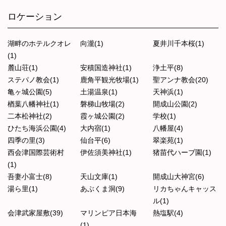
ロケーション
湖畔のホテルクオレ
向瀧(1)
夏井川千本桜(1)
(1)
麓山荘(1)
安積国造神社(1)
浄土平(8)
ステパノ教会(1)
鹿角平観光牧場(1)
聖アンナ教会(20)
亀ヶ城公園(5)
土湯温泉(1)
天神浜(1)
楢葉八幡神社(1)
磐梯山牧場(2)
開成山公園(2)
二本松神社(2)
霞ヶ城公園(2)
学校(1)
ひたち海浜公園(4)
大内宿(1)
八幡屋(4)
四季の里(3)
仙台平(6)
翠楽苑(1)
西会津国際芸術村
伊佐須美神社(1)
猪苗代ハーブ園(1)
(1)
吾妻小富士(8)
天山文庫(1)
開成山大神宮(6)
湯ら里(1)
あぶくま洞(9)
リカちゃんキャッス
ル(1)
会津武家屋敷(39)
マリンピア日本海
熱塩駅(4)
(1)