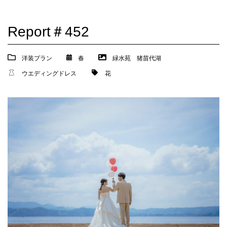
Report＃452
洋装プラン
春
緑水苑
猪苗代湖
ウエディングドレス
花