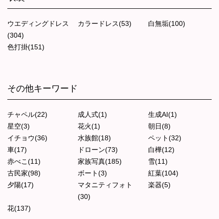
ウエディングドレス
カラードレス(53)
白無垢(100)
(304)
色打掛(151)
その他キーワード
チャペル(22)
成人式(1)
生成AI(1)
星空(3)
花火(1)
朝日(8)
イチョウ(36)
水族館(18)
ペット(32)
車(17)
ドローン(73)
白樺(12)
赤べこ(11)
家族写真(185)
雪(11)
古民家(98)
ボート(3)
紅葉(104)
夕陽(17)
マタニティフォト
楽器(5)
(30)
花(137)