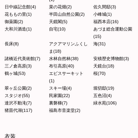
日中線記念館(4)
菜の花畑(2)
佐久間邸(3)
花ももの里(1)
半田山自然公園(2)
小峰城(1)
御薬園(2)
天鏡閣(5)
福西本店(16)
大和川酒造(1)
自宅(10)
あづま総合運動公園
(15)
長床(8)
アクアマリンふくし
海(31)
ま(18)
諸橋近代美術館(7)
水林自然林(38)
安積歴史博物館(3)
三ノ倉高原(3)
布引高原(40)
天鏡台(18)
鶴ヶ城(53)
エビスサーキット
桜(70)
(1)
翠ヶ丘公園(2)
スキー場(4)
堀切邸(19)
スタジオ(55)
民家園(22)
五色沼(4)
達沢不動滝(7)
裏磐梯(7)
緑水苑(106)
猪苗代湖(117)
福島市音楽堂(2)
衣装