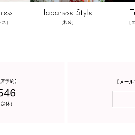
ress
Japanese Style
T
レス］
［和装］
［
店予約】
【メール
546
・水定休）