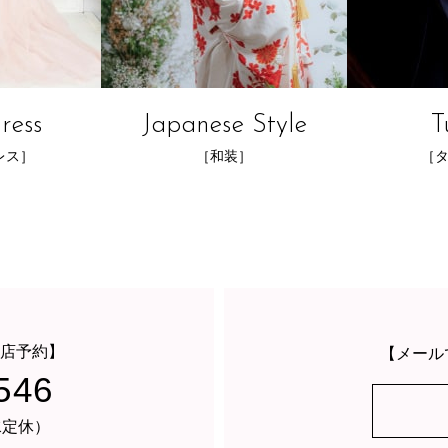
ress
Japanese Style
T
レス］
［和装］
［
店予約】
【メール
546
・水定休）