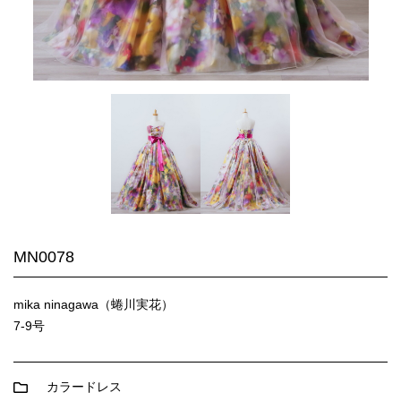
MN0078
mika ninagawa（蜷川実花）
7-9号
カラードレス