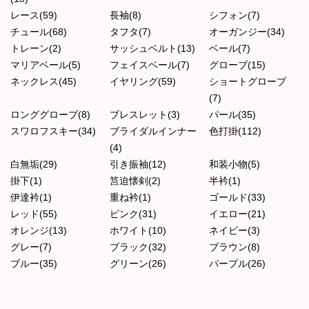
レース(59)
長袖(8)
シフォン(7)
チュール(68)
タフタ(7)
オーガンジー(34)
トレーン(2)
サッシュベルト(13)
ベール(7)
マリアベール(5)
フェイスベール(7)
グローブ(15)
ネックレス(45)
イヤリング(59)
ショートグローブ
(7)
ロンググローブ(8)
ブレスレット(3)
パール(35)
スワロフスキー(34)
ブライダルインナー
色打掛(112)
(4)
白無垢(29)
引き振袖(12)
和装小物(5)
掛下(1)
筥迫懐剣(2)
半衿(1)
伊達衿(1)
重ね衿(1)
ゴールド(33)
レッド(55)
ピンク(31)
イエロー(21)
オレンジ(13)
ホワイト(10)
ネイビー(3)
グレー(7)
ブラック(32)
ブラウン(8)
ブルー(35)
グリーン(26)
パープル(26)