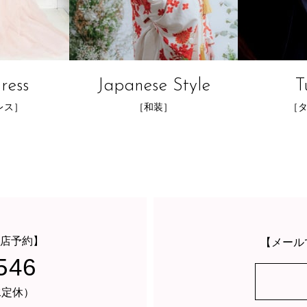
ress
Japanese Style
T
レス］
［和装］
［
店予約】
【メール
546
・水定休）