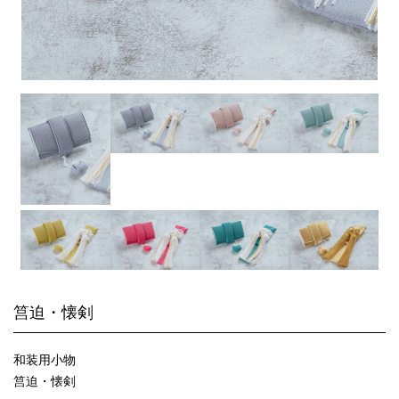
筥迫・懐剣
和装用小物
筥迫・懐剣