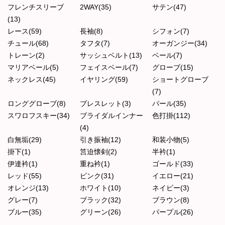
フレンチスリーブ
2WAY(35)
サテン(47)
(13)
レース(59)
長袖(8)
シフォン(7)
チュール(68)
タフタ(7)
オーガンジー(34)
トレーン(2)
サッシュベルト(13)
ベール(7)
マリアベール(5)
フェイスベール(7)
グローブ(15)
ネックレス(45)
イヤリング(59)
ショートグローブ
(7)
ロンググローブ(8)
ブレスレット(3)
パール(35)
スワロフスキー(34)
ブライダルインナー
色打掛(112)
(4)
白無垢(29)
引き振袖(12)
和装小物(5)
掛下(1)
筥迫懐剣(2)
半衿(1)
伊達衿(1)
重ね衿(1)
ゴールド(33)
レッド(55)
ピンク(31)
イエロー(21)
オレンジ(13)
ホワイト(10)
ネイビー(3)
グレー(7)
ブラック(32)
ブラウン(8)
ブルー(35)
グリーン(26)
パープル(26)