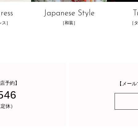
ress
Japanese Style
T
レス］
［和装］
［
店予約】
【メール
546
・水定休）