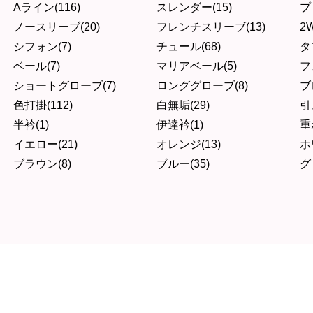
Aライン(116)
スレンダー(15)
プ
ノースリーブ(20)
フレンチスリーブ(13)
2W
シフォン(7)
チュール(68)
タ
ベール(7)
マリアベール(5)
フ
ショートグローブ(7)
ロンググローブ(8)
ブ
色打掛(112)
白無垢(29)
引
半衿(1)
伊達衿(1)
重
イエロー(21)
オレンジ(13)
ホ
ブラウン(8)
ブルー(35)
グ