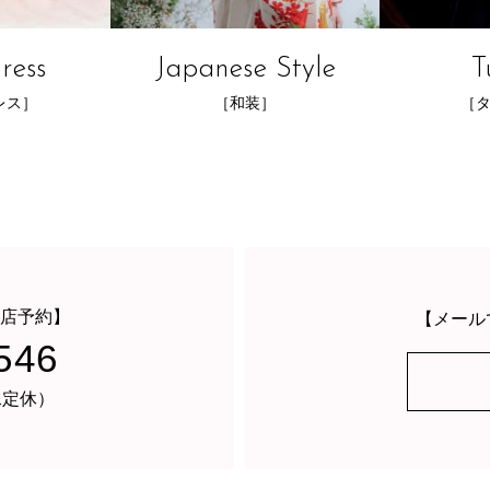
ress
Japanese Style
T
レス］
［和装］
［
店予約】
【メール
546
・水定休）