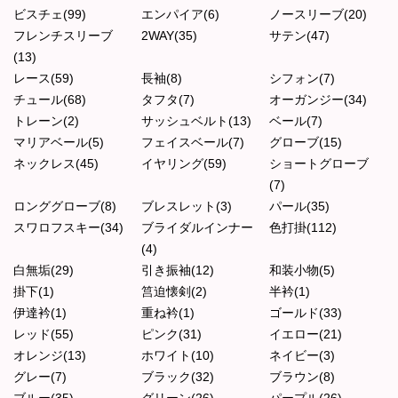
ビスチェ(99)
エンパイア(6)
ノースリーブ(20)
フレンチスリーブ
2WAY(35)
サテン(47)
(13)
レース(59)
長袖(8)
シフォン(7)
チュール(68)
タフタ(7)
オーガンジー(34)
トレーン(2)
サッシュベルト(13)
ベール(7)
マリアベール(5)
フェイスベール(7)
グローブ(15)
ネックレス(45)
イヤリング(59)
ショートグローブ
(7)
ロンググローブ(8)
ブレスレット(3)
パール(35)
スワロフスキー(34)
ブライダルインナー
色打掛(112)
(4)
白無垢(29)
引き振袖(12)
和装小物(5)
掛下(1)
筥迫懐剣(2)
半衿(1)
伊達衿(1)
重ね衿(1)
ゴールド(33)
レッド(55)
ピンク(31)
イエロー(21)
オレンジ(13)
ホワイト(10)
ネイビー(3)
グレー(7)
ブラック(32)
ブラウン(8)