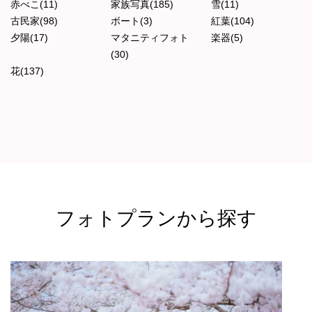
赤べこ(11)
家族写真(185)
雪(11)
古民家(98)
ボート(3)
紅葉(104)
夕陽(17)
マタニティフォト
楽器(5)
(30)
花(137)
フォトプランから探す