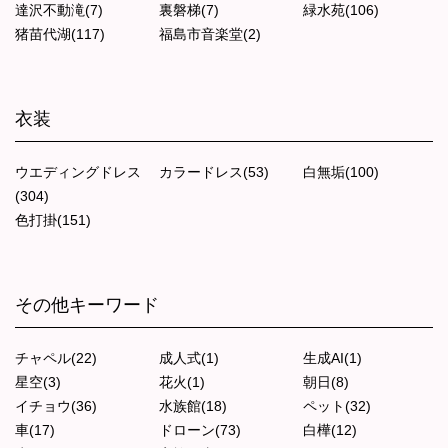
達沢不動滝(7)
裏磐梯(7)
緑水苑(106)
猪苗代湖(117)
福島市音楽堂(2)
衣装
ウエディングドレス
カラードレス(53)
白無垢(100)
(304)
色打掛(151)
その他キーワード
チャペル(22)
成人式(1)
生成AI(1)
星空(3)
花火(1)
朝日(8)
イチョウ(36)
水族館(18)
ペット(32)
車(17)
ドローン(73)
白樺(12)