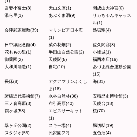
(1)
吾妻小富士(8)
天山文庫(1)
開成山大神宮(6)
湯ら里(1)
あぶくま洞(9)
リカちゃんキャッス
ル(1)
会津武家屋敷(39)
マリンピア日本海
熱塩駅(4)
(1)
日中線記念館(4)
菜の花畑(2)
佐久間邸(3)
花ももの里(1)
半田山自然公園(2)
小峰城(1)
御薬園(2)
天鏡閣(5)
福西本店(16)
大和川酒造(1)
自宅(10)
あづま総合運動公園
(15)
長床(8)
アクアマリンふくし
海(31)
ま(18)
諸橋近代美術館(7)
水林自然林(38)
安積歴史博物館(3)
三ノ倉高原(3)
布引高原(40)
天鏡台(18)
鶴ヶ城(53)
エビスサーキット
桜(70)
(1)
翠ヶ丘公園(2)
スキー場(4)
堀切邸(19)
スタジオ(55)
民家園(22)
五色沼(4)