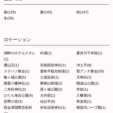
春(129)
夏(143)
秋(147)
冬(35)
ロケーション
湖畔のホテルクオレ
向瀧(1)
夏井川千本桜(1)
(1)
麓山荘(1)
安積国造神社(1)
浄土平(8)
ステパノ教会(1)
鹿角平観光牧場(1)
聖アンナ教会(20)
亀ヶ城公園(5)
土湯温泉(1)
天神浜(1)
楢葉八幡神社(1)
磐梯山牧場(2)
開成山公園(2)
二本松神社(2)
霞ヶ城公園(2)
学校(1)
ひたち海浜公園(4)
大内宿(1)
八幡屋(4)
四季の里(3)
仙台平(6)
翠楽苑(1)
西会津国際芸術村
伊佐須美神社(1)
猪苗代ハーブ園(1)