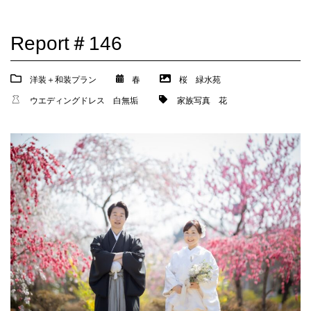
Report＃146
洋装＋和装プラン
春
桜
緑水苑
ウエディングドレス
白無垢
家族写真
花