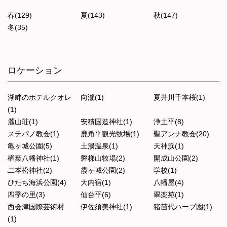
春(129)
夏(143)
秋(147)
冬(35)
ロケーション
湖畔のホテルクオレ
向瀧(1)
夏井川千本桜(1)
(1)
麓山荘(1)
安積国造神社(1)
浄土平(8)
ステパノ教会(1)
鹿角平観光牧場(1)
聖アンナ教会(20)
亀ヶ城公園(5)
土湯温泉(1)
天神浜(1)
楢葉八幡神社(1)
磐梯山牧場(2)
開成山公園(2)
二本松神社(2)
霞ヶ城公園(2)
学校(1)
ひたち海浜公園(4)
大内宿(1)
八幡屋(4)
四季の里(3)
仙台平(6)
翠楽苑(1)
西会津国際芸術村
伊佐須美神社(1)
猪苗代ハーブ園(1)
(1)