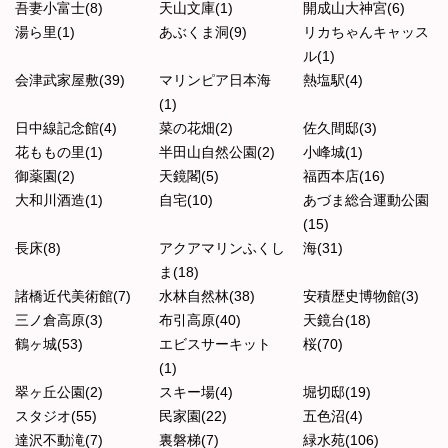
吾妻小富士(8)
天山文庫(1)
開成山大神宮(6)
湯ら里(1)
あぶくま洞(9)
リカちゃんキャッス
ル(1)
会津武家屋敷(39)
マリンピア日本海
熱塩駅(4)
(1)
日中線記念館(4)
菜の花畑(2)
佐久間邸(3)
花ももの里(1)
半田山自然公園(2)
小峰城(1)
御薬園(2)
天鏡閣(5)
福西本店(16)
大和川酒造(1)
自宅(10)
あづま総合運動公園
(15)
長床(8)
アクアマリンふくし
海(31)
ま(18)
諸橋近代美術館(7)
水林自然林(38)
安積歴史博物館(3)
三ノ倉高原(3)
布引高原(40)
天鏡台(18)
鶴ヶ城(53)
エビスサーキット
桜(70)
(1)
翠ヶ丘公園(2)
スキー場(4)
堀切邸(19)
スタジオ(55)
民家園(22)
五色沼(4)
達沢不動滝(7)
裏磐梯(7)
緑水苑(106)