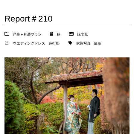
Report＃210
洋装＋和装プラン
秋
緑水苑
ウエディングドレス
色打掛
家族写真
紅葉