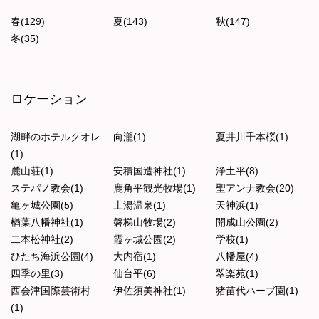
春(129)
夏(143)
秋(147)
冬(35)
ロケーション
湖畔のホテルクオレ
向瀧(1)
夏井川千本桜(1)
(1)
麓山荘(1)
安積国造神社(1)
浄土平(8)
ステパノ教会(1)
鹿角平観光牧場(1)
聖アンナ教会(20)
亀ヶ城公園(5)
土湯温泉(1)
天神浜(1)
楢葉八幡神社(1)
磐梯山牧場(2)
開成山公園(2)
二本松神社(2)
霞ヶ城公園(2)
学校(1)
ひたち海浜公園(4)
大内宿(1)
八幡屋(4)
四季の里(3)
仙台平(6)
翠楽苑(1)
西会津国際芸術村
伊佐須美神社(1)
猪苗代ハーブ園(1)
(1)