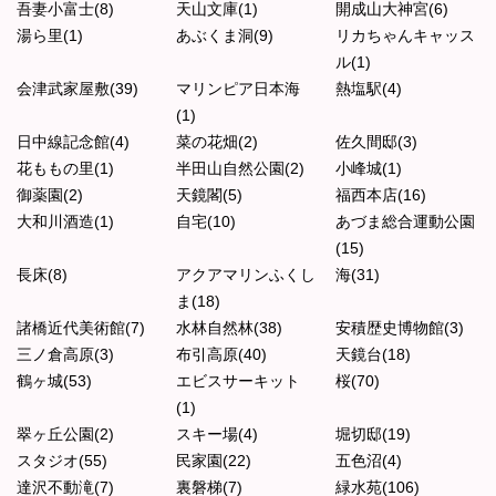
吾妻小富士(8)
天山文庫(1)
開成山大神宮(6)
湯ら里(1)
あぶくま洞(9)
リカちゃんキャッス
ル(1)
会津武家屋敷(39)
マリンピア日本海
熱塩駅(4)
(1)
日中線記念館(4)
菜の花畑(2)
佐久間邸(3)
花ももの里(1)
半田山自然公園(2)
小峰城(1)
御薬園(2)
天鏡閣(5)
福西本店(16)
大和川酒造(1)
自宅(10)
あづま総合運動公園
(15)
長床(8)
アクアマリンふくし
海(31)
ま(18)
諸橋近代美術館(7)
水林自然林(38)
安積歴史博物館(3)
三ノ倉高原(3)
布引高原(40)
天鏡台(18)
鶴ヶ城(53)
エビスサーキット
桜(70)
(1)
翠ヶ丘公園(2)
スキー場(4)
堀切邸(19)
スタジオ(55)
民家園(22)
五色沼(4)
達沢不動滝(7)
裏磐梯(7)
緑水苑(106)