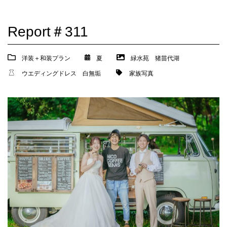
Report＃311
洋装＋和装プラン
夏
緑水苑
猪苗代湖
ウエディングドレス
白無垢
家族写真