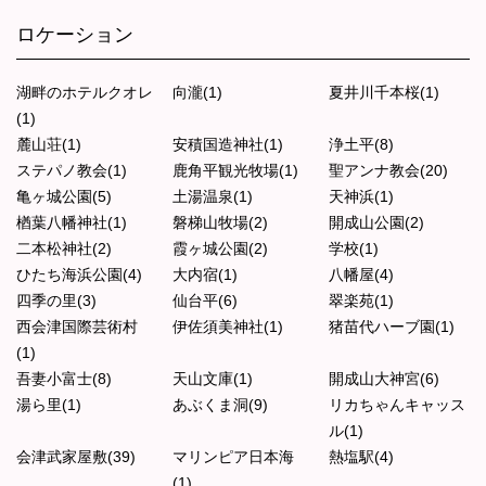
ロケーション
湖畔のホテルクオレ
向瀧(1)
夏井川千本桜(1)
(1)
麓山荘(1)
安積国造神社(1)
浄土平(8)
ステパノ教会(1)
鹿角平観光牧場(1)
聖アンナ教会(20)
亀ヶ城公園(5)
土湯温泉(1)
天神浜(1)
楢葉八幡神社(1)
磐梯山牧場(2)
開成山公園(2)
二本松神社(2)
霞ヶ城公園(2)
学校(1)
ひたち海浜公園(4)
大内宿(1)
八幡屋(4)
四季の里(3)
仙台平(6)
翠楽苑(1)
西会津国際芸術村
伊佐須美神社(1)
猪苗代ハーブ園(1)
(1)
吾妻小富士(8)
天山文庫(1)
開成山大神宮(6)
湯ら里(1)
あぶくま洞(9)
リカちゃんキャッス
ル(1)
会津武家屋敷(39)
マリンピア日本海
熱塩駅(4)
(1)