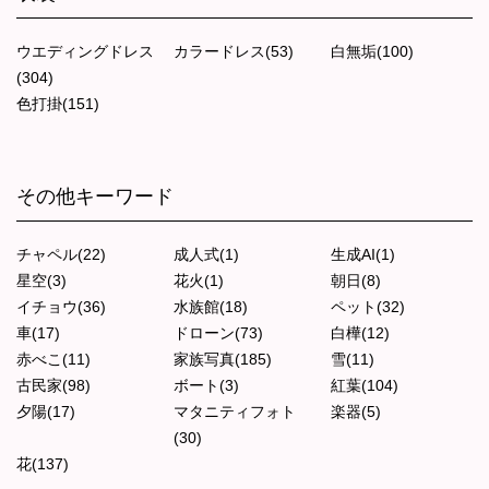
ウエディングドレス
カラードレス(53)
白無垢(100)
(304)
色打掛(151)
その他キーワード
チャペル(22)
成人式(1)
生成AI(1)
星空(3)
花火(1)
朝日(8)
イチョウ(36)
水族館(18)
ペット(32)
車(17)
ドローン(73)
白樺(12)
赤べこ(11)
家族写真(185)
雪(11)
古民家(98)
ボート(3)
紅葉(104)
夕陽(17)
マタニティフォト
楽器(5)
(30)
花(137)