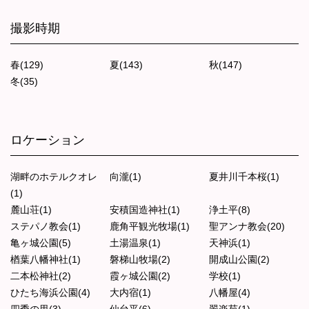
撮影時期
春(129)
夏(143)
秋(147)
冬(35)
ロケーション
湖畔のホテルクオレ
向瀧(1)
夏井川千本桜(1)
(1)
麓山荘(1)
安積国造神社(1)
浄土平(8)
ステパノ教会(1)
鹿角平観光牧場(1)
聖アンナ教会(20)
亀ヶ城公園(5)
土湯温泉(1)
天神浜(1)
楢葉八幡神社(1)
磐梯山牧場(2)
開成山公園(2)
二本松神社(2)
霞ヶ城公園(2)
学校(1)
ひたち海浜公園(4)
大内宿(1)
八幡屋(4)