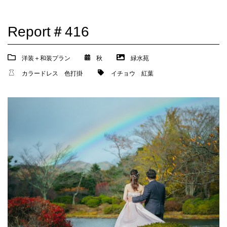
Report＃416
洋装＋和装プラン
秋
緑水苑
カラードレス
色打掛
イチョウ
紅葉