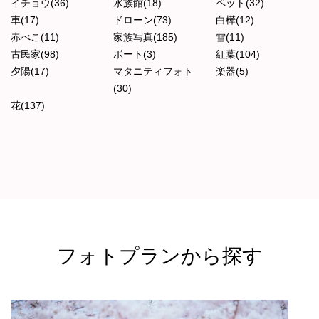
イチョウ(36)
水族館(18)
ペット(32)
車(17)
ドローン(73)
白樺(12)
赤べこ(11)
家族写真(185)
雪(11)
古民家(98)
ボート(3)
紅葉(104)
夕陽(17)
マタニティフォト
楽器(5)
(30)
花(137)
フォトプランから探す