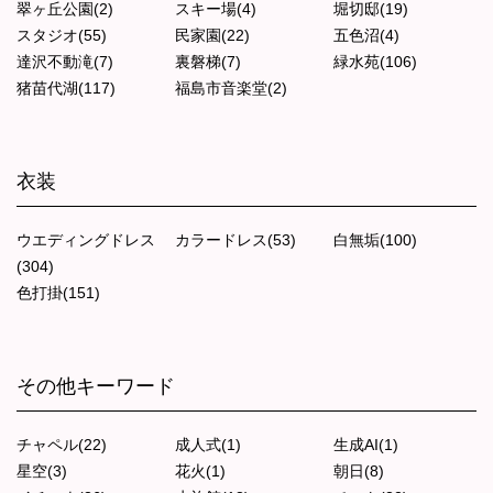
翠ヶ丘公園(2)
スキー場(4)
堀切邸(19)
スタジオ(55)
民家園(22)
五色沼(4)
達沢不動滝(7)
裏磐梯(7)
緑水苑(106)
猪苗代湖(117)
福島市音楽堂(2)
衣装
ウエディングドレス
カラードレス(53)
白無垢(100)
(304)
色打掛(151)
その他キーワード
チャペル(22)
成人式(1)
生成AI(1)
星空(3)
花火(1)
朝日(8)