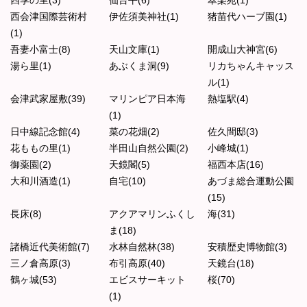
四季の里(3)
仙台平(6)
翠楽苑(1)
西会津国際芸術村
伊佐須美神社(1)
猪苗代ハーブ園(1)
(1)
吾妻小富士(8)
天山文庫(1)
開成山大神宮(6)
湯ら里(1)
あぶくま洞(9)
リカちゃんキャッス
ル(1)
会津武家屋敷(39)
マリンピア日本海
熱塩駅(4)
(1)
日中線記念館(4)
菜の花畑(2)
佐久間邸(3)
花ももの里(1)
半田山自然公園(2)
小峰城(1)
御薬園(2)
天鏡閣(5)
福西本店(16)
大和川酒造(1)
自宅(10)
あづま総合運動公園
(15)
長床(8)
アクアマリンふくし
海(31)
ま(18)
諸橋近代美術館(7)
水林自然林(38)
安積歴史博物館(3)
三ノ倉高原(3)
布引高原(40)
天鏡台(18)
鶴ヶ城(53)
エビスサーキット
桜(70)
(1)