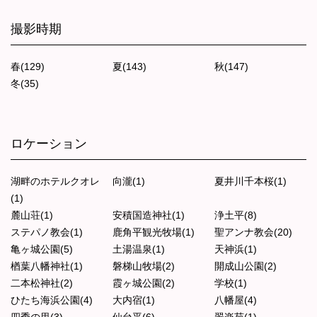
撮影時期
春(129)
夏(143)
秋(147)
冬(35)
ロケーション
湖畔のホテルクオレ
向瀧(1)
夏井川千本桜(1)
(1)
麓山荘(1)
安積国造神社(1)
浄土平(8)
ステパノ教会(1)
鹿角平観光牧場(1)
聖アンナ教会(20)
亀ヶ城公園(5)
土湯温泉(1)
天神浜(1)
楢葉八幡神社(1)
磐梯山牧場(2)
開成山公園(2)
二本松神社(2)
霞ヶ城公園(2)
学校(1)
ひたち海浜公園(4)
大内宿(1)
八幡屋(4)