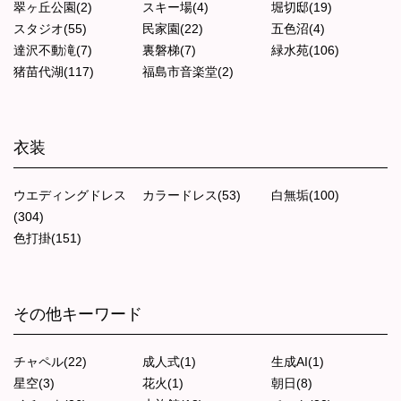
翠ヶ丘公園(2)
スキー場(4)
堀切邸(19)
スタジオ(55)
民家園(22)
五色沼(4)
達沢不動滝(7)
裏磐梯(7)
緑水苑(106)
猪苗代湖(117)
福島市音楽堂(2)
衣装
ウエディングドレス
カラードレス(53)
白無垢(100)
(304)
色打掛(151)
その他キーワード
チャペル(22)
成人式(1)
生成AI(1)
星空(3)
花火(1)
朝日(8)