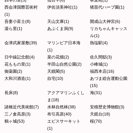
四季の里(3)
仙台平(6)
翠楽苑(1)
西会津国際芸術村
伊佐須美神社(1)
猪苗代ハーブ園(1)
(1)
吾妻小富士(8)
天山文庫(1)
開成山大神宮(6)
湯ら里(1)
あぶくま洞(9)
リカちゃんキャッス
ル(1)
会津武家屋敷(39)
マリンピア日本海
熱塩駅(4)
(1)
日中線記念館(4)
菜の花畑(2)
佐久間邸(3)
花ももの里(1)
半田山自然公園(2)
小峰城(1)
御薬園(2)
天鏡閣(5)
福西本店(16)
大和川酒造(1)
自宅(10)
あづま総合運動公園
(15)
長床(8)
アクアマリンふくし
海(31)
ま(18)
諸橋近代美術館(7)
水林自然林(38)
安積歴史博物館(3)
三ノ倉高原(3)
布引高原(40)
天鏡台(18)
鶴ヶ城(53)
エビスサーキット
桜(70)
(1)