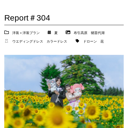
Report＃304
洋装＋洋装プラン
夏
布引高原
猪苗代湖
ウエディングドレス
カラードレス
ドローン
花