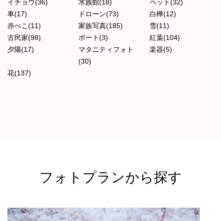
イチョウ(36)
水族館(18)
ペット(32)
車(17)
ドローン(73)
白樺(12)
赤べこ(11)
家族写真(185)
雪(11)
古民家(98)
ボート(3)
紅葉(104)
夕陽(17)
マタニティフォト
楽器(5)
(30)
花(137)
フォトプランから探す