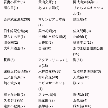
吾妻小富士(8)
天山文庫(1)
開成山大神宮(6)
湯ら里(1)
あぶくま洞(9)
リカちゃんキャッス
ル(1)
会津武家屋敷(39)
マリンピア日本海
熱塩駅(4)
(1)
日中線記念館(4)
菜の花畑(2)
佐久間邸(3)
花ももの里(1)
半田山自然公園(2)
小峰城(1)
御薬園(2)
天鏡閣(5)
福西本店(16)
大和川酒造(1)
自宅(10)
あづま総合運動公園
(15)
長床(8)
アクアマリンふくし
海(31)
ま(18)
諸橋近代美術館(7)
水林自然林(38)
安積歴史博物館(3)
三ノ倉高原(3)
布引高原(40)
天鏡台(18)
鶴ヶ城(53)
エビスサーキット
桜(70)
(1)
翠ヶ丘公園(2)
スキー場(4)
堀切邸(19)
スタジオ(55)
民家園(22)
五色沼(4)
達沢不動滝(7)
裏磐梯(7)
緑水苑(106)