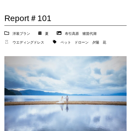
Report＃101
洋装プラン
夏
布引高原
猪苗代湖
ウエディングドレス
ペット
ドローン
夕陽
花