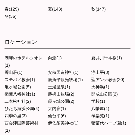
春(129)
夏(143)
秋(147)
冬(35)
ロケーション
湖畔のホテルクオレ
向瀧(1)
夏井川千本桜(1)
(1)
麓山荘(1)
安積国造神社(1)
浄土平(8)
ステパノ教会(1)
鹿角平観光牧場(1)
聖アンナ教会(20)
亀ヶ城公園(5)
土湯温泉(1)
天神浜(1)
楢葉八幡神社(1)
磐梯山牧場(2)
開成山公園(2)
二本松神社(2)
霞ヶ城公園(2)
学校(1)
ひたち海浜公園(4)
大内宿(1)
八幡屋(4)
四季の里(3)
仙台平(6)
翠楽苑(1)
西会津国際芸術村
伊佐須美神社(1)
猪苗代ハーブ園(1)
(1)