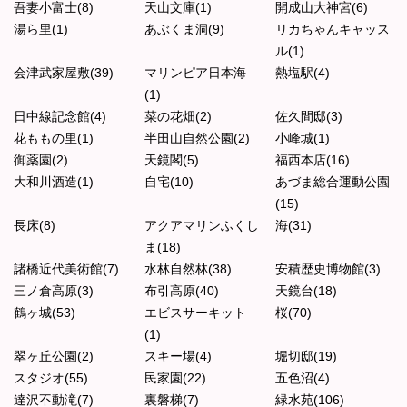
吾妻小富士(8)
天山文庫(1)
開成山大神宮(6)
湯ら里(1)
あぶくま洞(9)
リカちゃんキャッス
ル(1)
会津武家屋敷(39)
マリンピア日本海
熱塩駅(4)
(1)
日中線記念館(4)
菜の花畑(2)
佐久間邸(3)
花ももの里(1)
半田山自然公園(2)
小峰城(1)
御薬園(2)
天鏡閣(5)
福西本店(16)
大和川酒造(1)
自宅(10)
あづま総合運動公園
(15)
長床(8)
アクアマリンふくし
海(31)
ま(18)
諸橋近代美術館(7)
水林自然林(38)
安積歴史博物館(3)
三ノ倉高原(3)
布引高原(40)
天鏡台(18)
鶴ヶ城(53)
エビスサーキット
桜(70)
(1)
翠ヶ丘公園(2)
スキー場(4)
堀切邸(19)
スタジオ(55)
民家園(22)
五色沼(4)
達沢不動滝(7)
裏磐梯(7)
緑水苑(106)