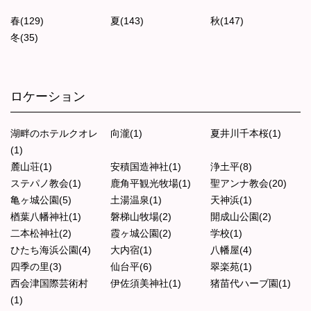
春(129)
夏(143)
秋(147)
冬(35)
ロケーション
湖畔のホテルクオレ
向瀧(1)
夏井川千本桜(1)
(1)
麓山荘(1)
安積国造神社(1)
浄土平(8)
ステパノ教会(1)
鹿角平観光牧場(1)
聖アンナ教会(20)
亀ヶ城公園(5)
土湯温泉(1)
天神浜(1)
楢葉八幡神社(1)
磐梯山牧場(2)
開成山公園(2)
二本松神社(2)
霞ヶ城公園(2)
学校(1)
ひたち海浜公園(4)
大内宿(1)
八幡屋(4)
四季の里(3)
仙台平(6)
翠楽苑(1)
西会津国際芸術村
伊佐須美神社(1)
猪苗代ハーブ園(1)
(1)