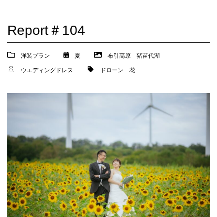
Report＃104
洋装プラン
夏
布引高原
猪苗代湖
ウエディングドレス
ドローン
花