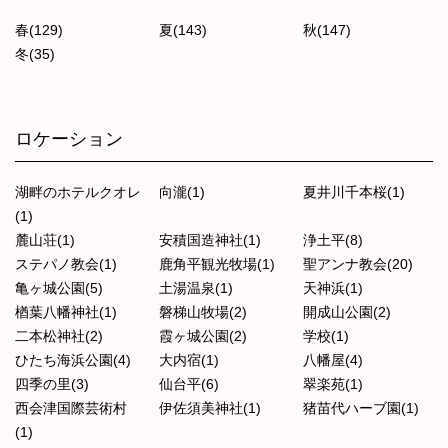
春(129)
夏(143)
秋(147)
冬(35)
ロケーション
湖畔のホテルクオレ
向瀧(1)
夏井川千本桜(1)
(1)
麓山荘(1)
安積国造神社(1)
浄土平(8)
ステパノ教会(1)
鹿角平観光牧場(1)
聖アンナ教会(20)
亀ヶ城公園(5)
土湯温泉(1)
天神浜(1)
楢葉八幡神社(1)
磐梯山牧場(2)
開成山公園(2)
二本松神社(2)
霞ヶ城公園(2)
学校(1)
ひたち海浜公園(4)
大内宿(1)
八幡屋(4)
四季の里(3)
仙台平(6)
翠楽苑(1)
西会津国際芸術村
伊佐須美神社(1)
猪苗代ハーブ園(1)
(1)