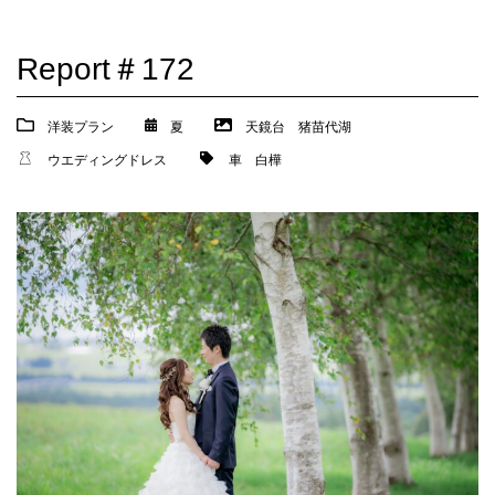
Report＃172
洋装プラン
夏
天鏡台
猪苗代湖
ウエディングドレス
車
白樺