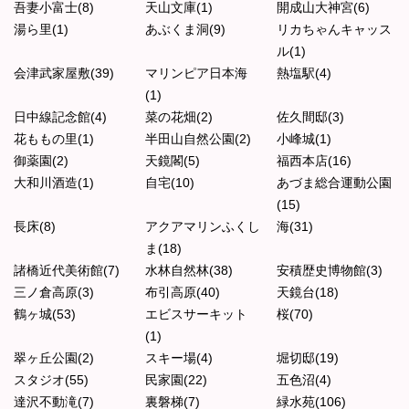
吾妻小富士(8)
天山文庫(1)
開成山大神宮(6)
湯ら里(1)
あぶくま洞(9)
リカちゃんキャッス
ル(1)
会津武家屋敷(39)
マリンピア日本海
熱塩駅(4)
(1)
日中線記念館(4)
菜の花畑(2)
佐久間邸(3)
花ももの里(1)
半田山自然公園(2)
小峰城(1)
御薬園(2)
天鏡閣(5)
福西本店(16)
大和川酒造(1)
自宅(10)
あづま総合運動公園
(15)
長床(8)
アクアマリンふくし
海(31)
ま(18)
諸橋近代美術館(7)
水林自然林(38)
安積歴史博物館(3)
三ノ倉高原(3)
布引高原(40)
天鏡台(18)
鶴ヶ城(53)
エビスサーキット
桜(70)
(1)
翠ヶ丘公園(2)
スキー場(4)
堀切邸(19)
スタジオ(55)
民家園(22)
五色沼(4)
達沢不動滝(7)
裏磐梯(7)
緑水苑(106)