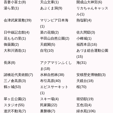
吾妻小富士(8)
天山文庫(1)
開成山大神宮(6)
湯ら里(1)
あぶくま洞(9)
リカちゃんキャッス
ル(1)
会津武家屋敷(39)
マリンピア日本海
熱塩駅(4)
(1)
日中線記念館(4)
菜の花畑(2)
佐久間邸(3)
花ももの里(1)
半田山自然公園(2)
小峰城(1)
御薬園(2)
天鏡閣(5)
福西本店(16)
大和川酒造(1)
自宅(10)
あづま総合運動公園
(15)
長床(8)
アクアマリンふくし
海(31)
ま(18)
諸橋近代美術館(7)
水林自然林(38)
安積歴史博物館(3)
三ノ倉高原(3)
布引高原(40)
天鏡台(18)
鶴ヶ城(53)
エビスサーキット
桜(70)
(1)
翠ヶ丘公園(2)
スキー場(4)
堀切邸(19)
スタジオ(55)
民家園(22)
五色沼(4)
達沢不動滝(7)
裏磐梯(7)
緑水苑(106)