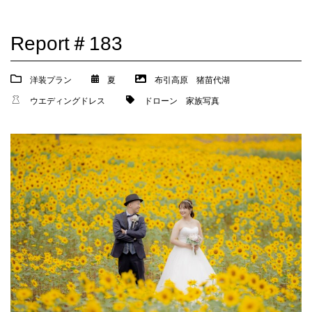
Report＃183
洋装プラン
夏
布引高原
猪苗代湖
ウエディングドレス
ドローン
家族写真