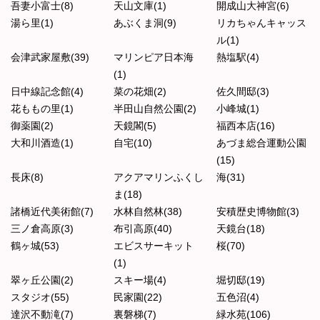
吾妻小富士(8)
天山文庫(1)
開成山大神宮(6)
湯ら里(1)
あぶくま洞(9)
リカちゃんキャッス
ル(1)
会津武家屋敷(39)
マリンピア日本海
熱塩駅(4)
(1)
日中線記念館(4)
菜の花畑(2)
佐久間邸(3)
花ももの里(1)
半田山自然公園(2)
小峰城(1)
御薬園(2)
天鏡閣(5)
福西本店(16)
大和川酒造(1)
自宅(10)
あづま総合運動公園
(15)
長床(8)
アクアマリンふくし
海(31)
ま(18)
諸橋近代美術館(7)
水林自然林(38)
安積歴史博物館(3)
三ノ倉高原(3)
布引高原(40)
天鏡台(18)
鶴ヶ城(53)
エビスサーキット
桜(70)
(1)
翠ヶ丘公園(2)
スキー場(4)
堀切邸(19)
スタジオ(55)
民家園(22)
五色沼(4)
達沢不動滝(7)
裏磐梯(7)
緑水苑(106)