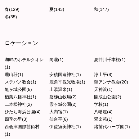
春(129)
夏(143)
秋(147)
冬(35)
ロケーション
湖畔のホテルクオレ
向瀧(1)
夏井川千本桜(1)
(1)
麓山荘(1)
安積国造神社(1)
浄土平(8)
ステパノ教会(1)
鹿角平観光牧場(1)
聖アンナ教会(20)
亀ヶ城公園(5)
土湯温泉(1)
天神浜(1)
楢葉八幡神社(1)
磐梯山牧場(2)
開成山公園(2)
二本松神社(2)
霞ヶ城公園(2)
学校(1)
ひたち海浜公園(4)
大内宿(1)
八幡屋(4)
四季の里(3)
仙台平(6)
翠楽苑(1)
西会津国際芸術村
伊佐須美神社(1)
猪苗代ハーブ園(1)
(1)