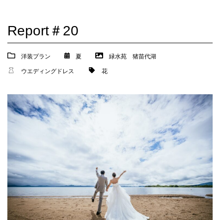
Report＃20
洋装プラン
夏
緑水苑
猪苗代湖
ウエディングドレス
花