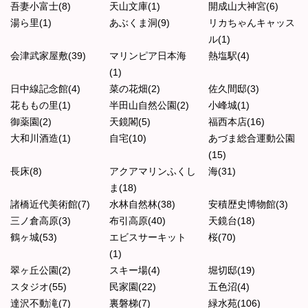
吾妻小富士(8)
天山文庫(1)
開成山大神宮(6)
湯ら里(1)
あぶくま洞(9)
リカちゃんキャッス
ル(1)
会津武家屋敷(39)
マリンピア日本海
熱塩駅(4)
(1)
日中線記念館(4)
菜の花畑(2)
佐久間邸(3)
花ももの里(1)
半田山自然公園(2)
小峰城(1)
御薬園(2)
天鏡閣(5)
福西本店(16)
大和川酒造(1)
自宅(10)
あづま総合運動公園
(15)
長床(8)
アクアマリンふくし
海(31)
ま(18)
諸橋近代美術館(7)
水林自然林(38)
安積歴史博物館(3)
三ノ倉高原(3)
布引高原(40)
天鏡台(18)
鶴ヶ城(53)
エビスサーキット
桜(70)
(1)
翠ヶ丘公園(2)
スキー場(4)
堀切邸(19)
スタジオ(55)
民家園(22)
五色沼(4)
達沢不動滝(7)
裏磐梯(7)
緑水苑(106)