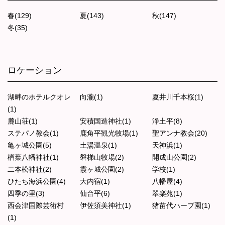
春(129)
夏(143)
秋(147)
冬(35)
ロケーション
湖畔のホテルクオレ
向瀧(1)
夏井川千本桜(1)
(1)
麓山荘(1)
安積国造神社(1)
浄土平(8)
ステパノ教会(1)
鹿角平観光牧場(1)
聖アンナ教会(20)
亀ヶ城公園(5)
土湯温泉(1)
天神浜(1)
楢葉八幡神社(1)
磐梯山牧場(2)
開成山公園(2)
二本松神社(2)
霞ヶ城公園(2)
学校(1)
ひたち海浜公園(4)
大内宿(1)
八幡屋(4)
四季の里(3)
仙台平(6)
翠楽苑(1)
西会津国際芸術村
伊佐須美神社(1)
猪苗代ハーブ園(1)
(1)