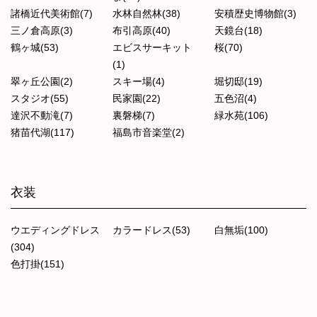
諸橋近代美術館(7)
水林自然林(38)
安積歴史博物館(3)
三ノ倉高原(3)
布引高原(40)
天鏡台(18)
鶴ヶ城(53)
エビスサーキット
桜(70)
(1)
翠ヶ丘公園(2)
スキー場(4)
堀切邸(19)
スタジオ(55)
民家園(22)
五色沼(4)
達沢不動滝(7)
裏磐梯(7)
緑水苑(106)
猪苗代湖(117)
福島市音楽堂(2)
衣装
ウエディングドレス
カラードレス(53)
白無垢(100)
(304)
色打掛(151)