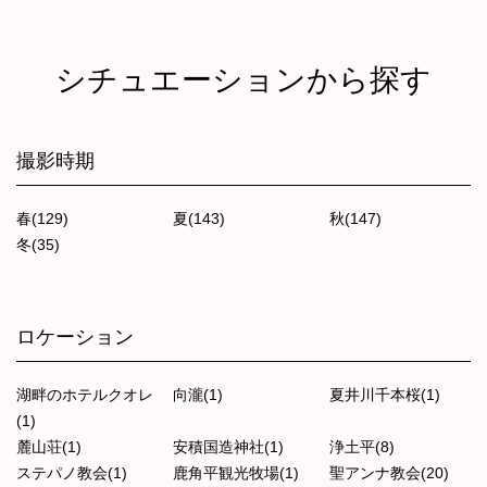
シチュエーションから探す
撮影時期
春(129)
夏(143)
秋(147)
冬(35)
ロケーション
湖畔のホテルクオレ
向瀧(1)
夏井川千本桜(1)
(1)
麓山荘(1)
安積国造神社(1)
浄土平(8)
ステパノ教会(1)
鹿角平観光牧場(1)
聖アンナ教会(20)