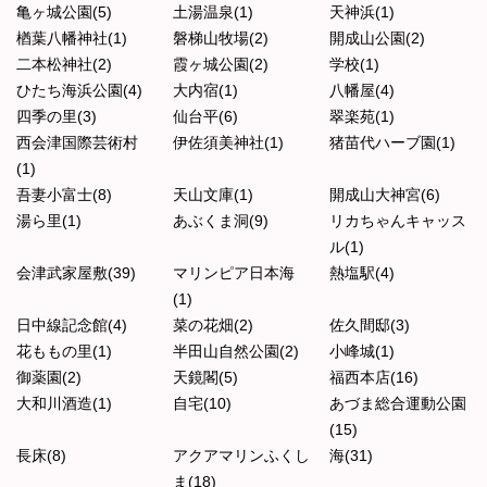
亀ヶ城公園(5)
土湯温泉(1)
天神浜(1)
楢葉八幡神社(1)
磐梯山牧場(2)
開成山公園(2)
二本松神社(2)
霞ヶ城公園(2)
学校(1)
ひたち海浜公園(4)
大内宿(1)
八幡屋(4)
四季の里(3)
仙台平(6)
翠楽苑(1)
西会津国際芸術村
伊佐須美神社(1)
猪苗代ハーブ園(1)
(1)
吾妻小富士(8)
天山文庫(1)
開成山大神宮(6)
湯ら里(1)
あぶくま洞(9)
リカちゃんキャッス
ル(1)
会津武家屋敷(39)
マリンピア日本海
熱塩駅(4)
(1)
日中線記念館(4)
菜の花畑(2)
佐久間邸(3)
花ももの里(1)
半田山自然公園(2)
小峰城(1)
御薬園(2)
天鏡閣(5)
福西本店(16)
大和川酒造(1)
自宅(10)
あづま総合運動公園
(15)
長床(8)
アクアマリンふくし
海(31)
ま(18)