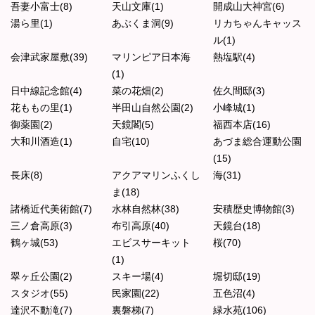
吾妻小富士(8)
天山文庫(1)
開成山大神宮(6)
湯ら里(1)
あぶくま洞(9)
リカちゃんキャッス
ル(1)
会津武家屋敷(39)
マリンピア日本海
熱塩駅(4)
(1)
日中線記念館(4)
菜の花畑(2)
佐久間邸(3)
花ももの里(1)
半田山自然公園(2)
小峰城(1)
御薬園(2)
天鏡閣(5)
福西本店(16)
大和川酒造(1)
自宅(10)
あづま総合運動公園
(15)
長床(8)
アクアマリンふくし
海(31)
ま(18)
諸橋近代美術館(7)
水林自然林(38)
安積歴史博物館(3)
三ノ倉高原(3)
布引高原(40)
天鏡台(18)
鶴ヶ城(53)
エビスサーキット
桜(70)
(1)
翠ヶ丘公園(2)
スキー場(4)
堀切邸(19)
スタジオ(55)
民家園(22)
五色沼(4)
達沢不動滝(7)
裏磐梯(7)
緑水苑(106)