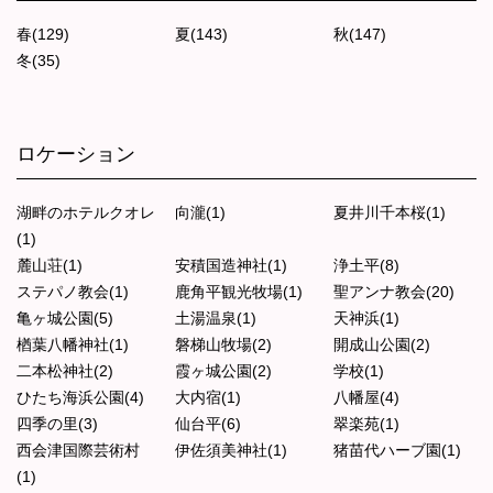
春(129)
夏(143)
秋(147)
冬(35)
ロケーション
湖畔のホテルクオレ
向瀧(1)
夏井川千本桜(1)
(1)
麓山荘(1)
安積国造神社(1)
浄土平(8)
ステパノ教会(1)
鹿角平観光牧場(1)
聖アンナ教会(20)
亀ヶ城公園(5)
土湯温泉(1)
天神浜(1)
楢葉八幡神社(1)
磐梯山牧場(2)
開成山公園(2)
二本松神社(2)
霞ヶ城公園(2)
学校(1)
ひたち海浜公園(4)
大内宿(1)
八幡屋(4)
四季の里(3)
仙台平(6)
翠楽苑(1)
西会津国際芸術村
伊佐須美神社(1)
猪苗代ハーブ園(1)
(1)