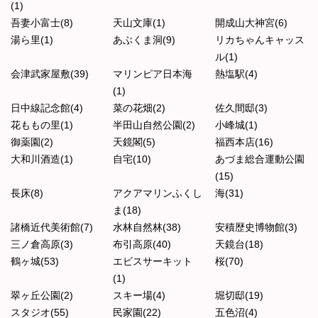
(1)
吾妻小富士(8)
天山文庫(1)
開成山大神宮(6)
湯ら里(1)
あぶくま洞(9)
リカちゃんキャッス
ル(1)
会津武家屋敷(39)
マリンピア日本海
熱塩駅(4)
(1)
日中線記念館(4)
菜の花畑(2)
佐久間邸(3)
花ももの里(1)
半田山自然公園(2)
小峰城(1)
御薬園(2)
天鏡閣(5)
福西本店(16)
大和川酒造(1)
自宅(10)
あづま総合運動公園
(15)
長床(8)
アクアマリンふくし
海(31)
ま(18)
諸橋近代美術館(7)
水林自然林(38)
安積歴史博物館(3)
三ノ倉高原(3)
布引高原(40)
天鏡台(18)
鶴ヶ城(53)
エビスサーキット
桜(70)
(1)
翠ヶ丘公園(2)
スキー場(4)
堀切邸(19)
スタジオ(55)
民家園(22)
五色沼(4)