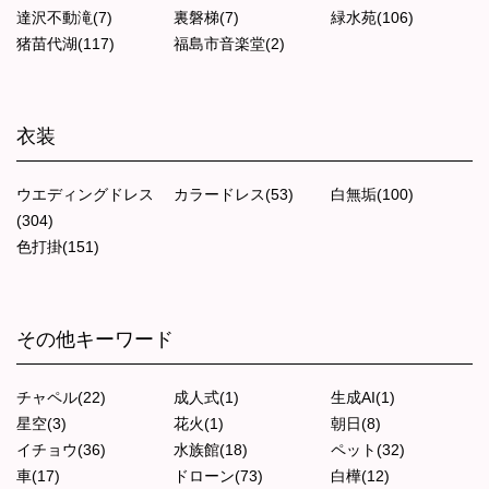
達沢不動滝(7)
裏磐梯(7)
緑水苑(106)
猪苗代湖(117)
福島市音楽堂(2)
衣装
ウエディングドレス
カラードレス(53)
白無垢(100)
(304)
色打掛(151)
その他キーワード
チャペル(22)
成人式(1)
生成AI(1)
星空(3)
花火(1)
朝日(8)
イチョウ(36)
水族館(18)
ペット(32)
車(17)
ドローン(73)
白樺(12)