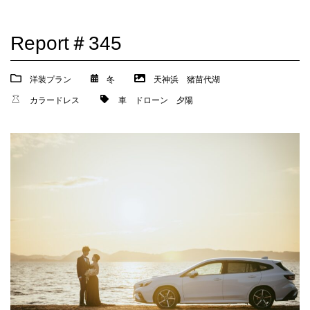
Report＃345
洋装プラン
冬
天神浜
猪苗代湖
カラードレス
車
ドローン
夕陽