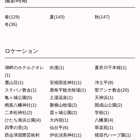
撮影時期
春(129)
夏(143)
秋(147)
冬(35)
ロケーション
湖畔のホテルクオレ
向瀧(1)
夏井川千本桜(1)
(1)
麓山荘(1)
安積国造神社(1)
浄土平(8)
ステパノ教会(1)
鹿角平観光牧場(1)
聖アンナ教会(20)
亀ヶ城公園(5)
土湯温泉(1)
天神浜(1)
楢葉八幡神社(1)
磐梯山牧場(2)
開成山公園(2)
二本松神社(2)
霞ヶ城公園(2)
学校(1)
ひたち海浜公園(4)
大内宿(1)
八幡屋(4)
四季の里(3)
仙台平(6)
翠楽苑(1)
西会津国際芸術村
伊佐須美神社(1)
猪苗代ハーブ園(1)