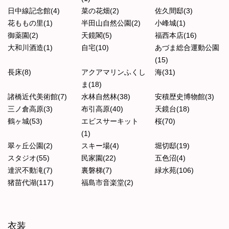
日中線記念館(4)
菜の花畑(2)
佐久間邸(3)
花ももの里(1)
半田山自然公園(2)
小峰城(1)
御薬園(2)
天鏡閣(5)
福西本店(16)
大和川酒造(1)
自宅(10)
あづま総合運動公園
(15)
長床(8)
アクアマリンふくし
海(31)
ま(18)
諸橋近代美術館(7)
水林自然林(38)
安積歴史博物館(3)
三ノ倉高原(3)
布引高原(40)
天鏡台(18)
鶴ヶ城(53)
エビスサーキット
桜(70)
(1)
翠ヶ丘公園(2)
スキー場(4)
堀切邸(19)
スタジオ(55)
民家園(22)
五色沼(4)
達沢不動滝(7)
裏磐梯(7)
緑水苑(106)
猪苗代湖(117)
福島市音楽堂(2)
衣装