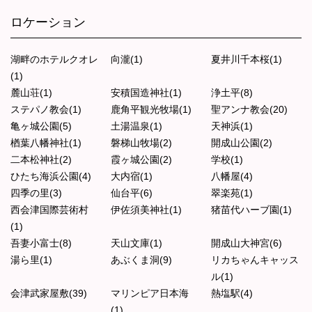
ロケーション
湖畔のホテルクオレ
向瀧(1)
夏井川千本桜(1)
(1)
麓山荘(1)
安積国造神社(1)
浄土平(8)
ステパノ教会(1)
鹿角平観光牧場(1)
聖アンナ教会(20)
亀ヶ城公園(5)
土湯温泉(1)
天神浜(1)
楢葉八幡神社(1)
磐梯山牧場(2)
開成山公園(2)
二本松神社(2)
霞ヶ城公園(2)
学校(1)
ひたち海浜公園(4)
大内宿(1)
八幡屋(4)
四季の里(3)
仙台平(6)
翠楽苑(1)
西会津国際芸術村
伊佐須美神社(1)
猪苗代ハーブ園(1)
(1)
吾妻小富士(8)
天山文庫(1)
開成山大神宮(6)
湯ら里(1)
あぶくま洞(9)
リカちゃんキャッス
ル(1)
会津武家屋敷(39)
マリンピア日本海
熱塩駅(4)
(1)