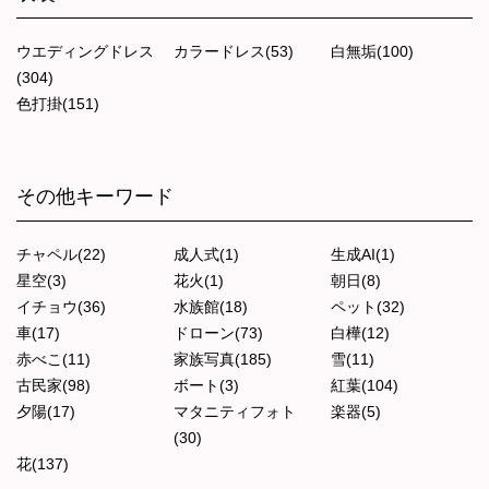
ウエディングドレス
カラードレス(53)
白無垢(100)
(304)
色打掛(151)
その他キーワード
チャペル(22)
成人式(1)
生成AI(1)
星空(3)
花火(1)
朝日(8)
イチョウ(36)
水族館(18)
ペット(32)
車(17)
ドローン(73)
白樺(12)
赤べこ(11)
家族写真(185)
雪(11)
古民家(98)
ボート(3)
紅葉(104)
夕陽(17)
マタニティフォト
楽器(5)
(30)
花(137)