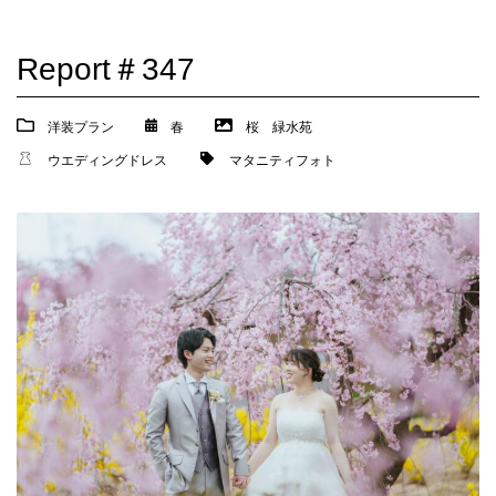
Report＃347
洋装プラン
春
桜
緑水苑
ウエディングドレス
マタニティフォト