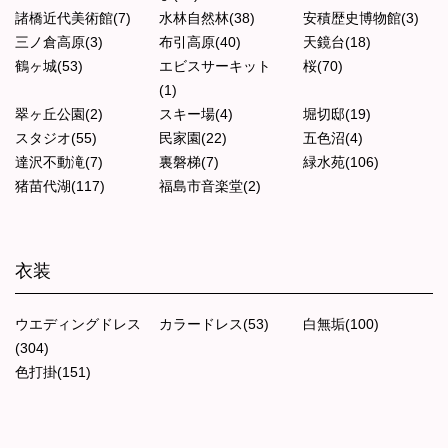
諸橋近代美術館(7)
水林自然林(38)
安積歴史博物館(3)
三ノ倉高原(3)
布引高原(40)
天鏡台(18)
鶴ヶ城(53)
エビスサーキット
桜(70)
(1)
翠ヶ丘公園(2)
スキー場(4)
堀切邸(19)
スタジオ(55)
民家園(22)
五色沼(4)
達沢不動滝(7)
裏磐梯(7)
緑水苑(106)
猪苗代湖(117)
福島市音楽堂(2)
衣装
ウエディングドレス
カラードレス(53)
白無垢(100)
(304)
色打掛(151)