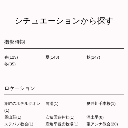
シチュエーションから探す
撮影時期
春(129)
夏(143)
秋(147)
冬(35)
ロケーション
湖畔のホテルクオレ
向瀧(1)
夏井川千本桜(1)
(1)
麓山荘(1)
安積国造神社(1)
浄土平(8)
ステパノ教会(1)
鹿角平観光牧場(1)
聖アンナ教会(20)