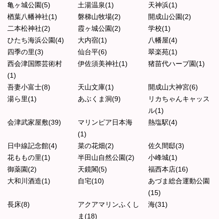
亀ヶ城公園(5)
土湯温泉(1)
天神浜(1)
楢葉八幡神社(1)
磐梯山牧場(2)
開成山公園(2)
二本松神社(2)
霞ヶ城公園(2)
学校(1)
ひたち海浜公園(4)
大内宿(1)
八幡屋(4)
四季の里(3)
仙台平(6)
翠楽苑(1)
西会津国際芸術村
伊佐須美神社(1)
猪苗代ハーブ園(1)
(1)
吾妻小富士(8)
天山文庫(1)
開成山大神宮(6)
湯ら里(1)
あぶくま洞(9)
リカちゃんキャッス
ル(1)
会津武家屋敷(39)
マリンピア日本海
熱塩駅(4)
(1)
日中線記念館(4)
菜の花畑(2)
佐久間邸(3)
花ももの里(1)
半田山自然公園(2)
小峰城(1)
御薬園(2)
天鏡閣(5)
福西本店(16)
大和川酒造(1)
自宅(10)
あづま総合運動公園
(15)
長床(8)
アクアマリンふくし
海(31)
ま(18)