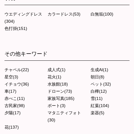
ウエディングドレス
カラードレス(53)
白無垢(100)
(304)
色打掛(151)
その他キーワード
チャペル(22)
成人式(1)
生成AI(1)
星空(3)
花火(1)
朝日(8)
イチョウ(36)
水族館(18)
ペット(32)
車(17)
ドローン(73)
白樺(12)
赤べこ(11)
家族写真(185)
雪(11)
古民家(98)
ボート(3)
紅葉(104)
夕陽(17)
マタニティフォト
楽器(5)
(30)
花(137)