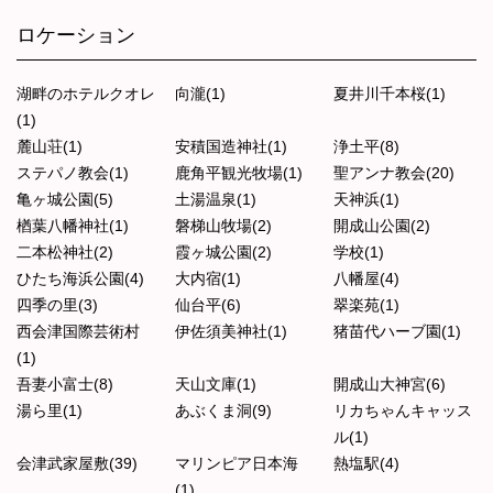
ロケーション
湖畔のホテルクオレ
向瀧(1)
夏井川千本桜(1)
(1)
麓山荘(1)
安積国造神社(1)
浄土平(8)
ステパノ教会(1)
鹿角平観光牧場(1)
聖アンナ教会(20)
亀ヶ城公園(5)
土湯温泉(1)
天神浜(1)
楢葉八幡神社(1)
磐梯山牧場(2)
開成山公園(2)
二本松神社(2)
霞ヶ城公園(2)
学校(1)
ひたち海浜公園(4)
大内宿(1)
八幡屋(4)
四季の里(3)
仙台平(6)
翠楽苑(1)
西会津国際芸術村
伊佐須美神社(1)
猪苗代ハーブ園(1)
(1)
吾妻小富士(8)
天山文庫(1)
開成山大神宮(6)
湯ら里(1)
あぶくま洞(9)
リカちゃんキャッス
ル(1)
会津武家屋敷(39)
マリンピア日本海
熱塩駅(4)
(1)