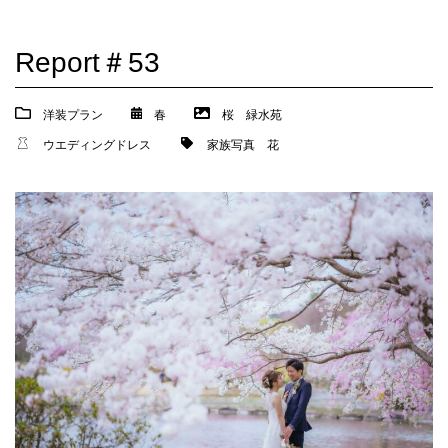
Report＃53
洋装プラン
春
桜
緑水苑
ウエディングドレス
家族写真
花