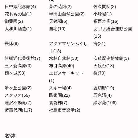
日中線記念館(4)
菜の花畑(2)
佐久間邸(3)
花ももの里(1)
半田山自然公園(2)
小峰城(1)
御薬園(2)
天鏡閣(5)
福西本店(16)
大和川酒造(1)
自宅(10)
あづま総合運動公園
(15)
長床(8)
アクアマリンふくし
海(31)
ま(18)
諸橋近代美術館(7)
水林自然林(38)
安積歴史博物館(3)
三ノ倉高原(3)
布引高原(40)
天鏡台(18)
鶴ヶ城(53)
エビスサーキット
桜(70)
(1)
翠ヶ丘公園(2)
スキー場(4)
堀切邸(19)
スタジオ(55)
民家園(22)
五色沼(4)
達沢不動滝(7)
裏磐梯(7)
緑水苑(106)
猪苗代湖(117)
福島市音楽堂(2)
衣装