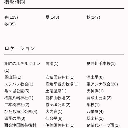
撮影時期
春(129)
夏(143)
秋(147)
冬(35)
ロケーション
湖畔のホテルクオレ
向瀧(1)
夏井川千本桜(1)
(1)
麓山荘(1)
安積国造神社(1)
浄土平(8)
ステパノ教会(1)
鹿角平観光牧場(1)
聖アンナ教会(20)
亀ヶ城公園(5)
土湯温泉(1)
天神浜(1)
楢葉八幡神社(1)
磐梯山牧場(2)
開成山公園(2)
二本松神社(2)
霞ヶ城公園(2)
学校(1)
ひたち海浜公園(4)
大内宿(1)
八幡屋(4)
四季の里(3)
仙台平(6)
翠楽苑(1)
西会津国際芸術村
伊佐須美神社(1)
猪苗代ハーブ園(1)