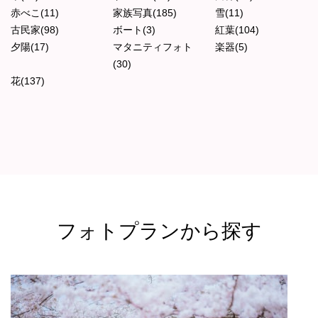
赤べこ(11)
家族写真(185)
雪(11)
古民家(98)
ボート(3)
紅葉(104)
夕陽(17)
マタニティフォト
楽器(5)
(30)
花(137)
フォトプランから探す