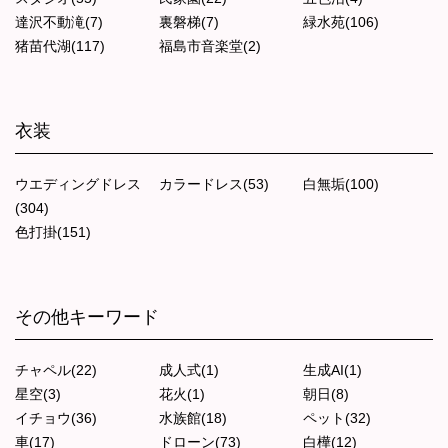
達沢不動滝(7)
裏磐梯(7)
緑水苑(106)
猪苗代湖(117)
福島市音楽堂(2)
衣装
ウエディングドレス
カラードレス(53)
白無垢(100)
(304)
色打掛(151)
その他キーワード
チャペル(22)
成人式(1)
生成AI(1)
星空(3)
花火(1)
朝日(8)
イチョウ(36)
水族館(18)
ペット(32)
車(17)
ドローン(73)
白樺(12)