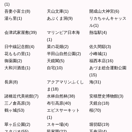
(1)
吾妻小富士(8)
天山文庫(1)
開成山大神宮(6)
湯ら里(1)
あぶくま洞(9)
リカちゃんキャッス
ル(1)
会津武家屋敷(39)
マリンピア日本海
熱塩駅(4)
(1)
日中線記念館(4)
菜の花畑(2)
佐久間邸(3)
花ももの里(1)
半田山自然公園(2)
小峰城(1)
御薬園(2)
天鏡閣(5)
福西本店(16)
大和川酒造(1)
自宅(10)
あづま総合運動公園
(15)
長床(8)
アクアマリンふくし
海(31)
ま(18)
諸橋近代美術館(7)
水林自然林(38)
安積歴史博物館(3)
三ノ倉高原(3)
布引高原(40)
天鏡台(18)
鶴ヶ城(53)
エビスサーキット
桜(70)
(1)
翠ヶ丘公園(2)
スキー場(4)
堀切邸(19)
スタジオ(55)
民家園(22)
五色沼(4)