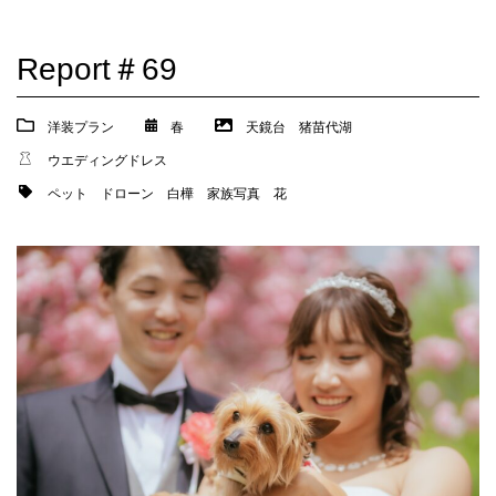
Report＃69
洋装プラン
春
天鏡台
猪苗代湖
ウエディングドレス
ペット
ドローン
白樺
家族写真
花