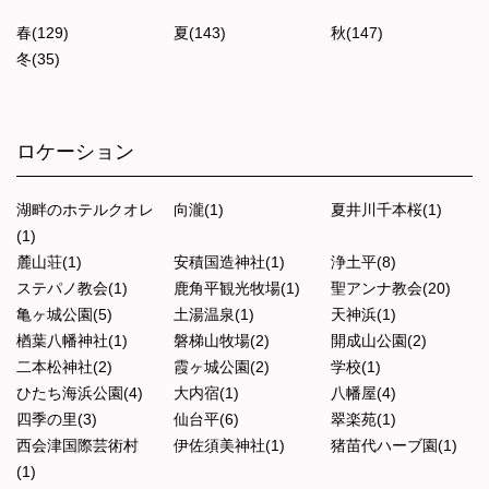
春(129)
夏(143)
秋(147)
冬(35)
ロケーション
湖畔のホテルクオレ
向瀧(1)
夏井川千本桜(1)
(1)
麓山荘(1)
安積国造神社(1)
浄土平(8)
ステパノ教会(1)
鹿角平観光牧場(1)
聖アンナ教会(20)
亀ヶ城公園(5)
土湯温泉(1)
天神浜(1)
楢葉八幡神社(1)
磐梯山牧場(2)
開成山公園(2)
二本松神社(2)
霞ヶ城公園(2)
学校(1)
ひたち海浜公園(4)
大内宿(1)
八幡屋(4)
四季の里(3)
仙台平(6)
翠楽苑(1)
西会津国際芸術村
伊佐須美神社(1)
猪苗代ハーブ園(1)
(1)