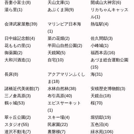
吾妻小富士(8)
天山文庫(1)
開成山大神宮(6)
湯ら里(1)
あぶくま洞(9)
リカちゃんキャッス
ル(1)
会津武家屋敷(39)
マリンピア日本海
熱塩駅(4)
(1)
日中線記念館(4)
菜の花畑(2)
佐久間邸(3)
花ももの里(1)
半田山自然公園(2)
小峰城(1)
御薬園(2)
天鏡閣(5)
福西本店(16)
大和川酒造(1)
自宅(10)
あづま総合運動公園
(15)
長床(8)
アクアマリンふくし
海(31)
ま(18)
諸橋近代美術館(7)
水林自然林(38)
安積歴史博物館(3)
三ノ倉高原(3)
布引高原(40)
天鏡台(18)
鶴ヶ城(53)
エビスサーキット
桜(70)
(1)
翠ヶ丘公園(2)
スキー場(4)
堀切邸(19)
スタジオ(55)
民家園(22)
五色沼(4)
達沢不動滝(7)
裏磐梯(7)
緑水苑(106)