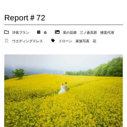
Report＃72
洋装プラン
春
菜の花畑
三ノ倉高原
猪苗代湖
ウエディングドレス
ドローン
家族写真
花