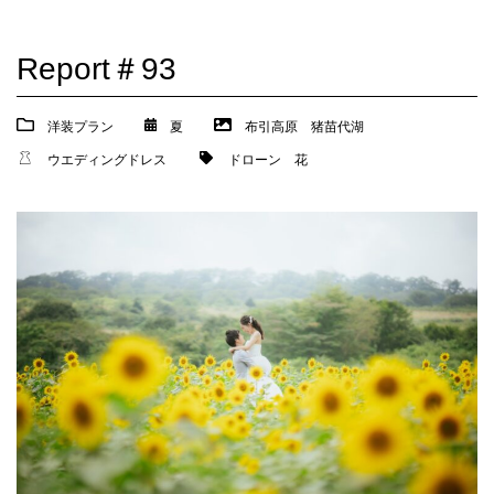
Report＃93
洋装プラン
夏
布引高原
猪苗代湖
ウエディングドレス
ドローン
花