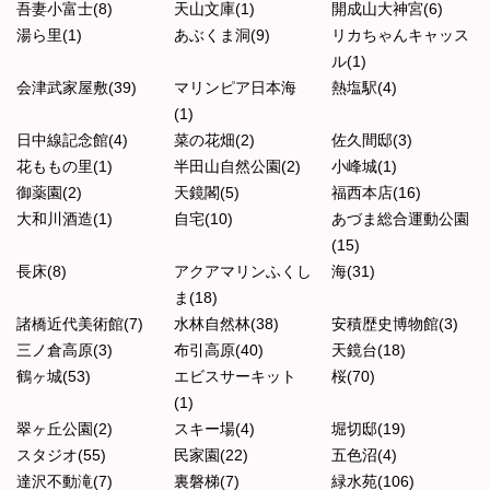
吾妻小富士(8)
天山文庫(1)
開成山大神宮(6)
湯ら里(1)
あぶくま洞(9)
リカちゃんキャッス
ル(1)
会津武家屋敷(39)
マリンピア日本海
熱塩駅(4)
(1)
日中線記念館(4)
菜の花畑(2)
佐久間邸(3)
花ももの里(1)
半田山自然公園(2)
小峰城(1)
御薬園(2)
天鏡閣(5)
福西本店(16)
大和川酒造(1)
自宅(10)
あづま総合運動公園
(15)
長床(8)
アクアマリンふくし
海(31)
ま(18)
諸橋近代美術館(7)
水林自然林(38)
安積歴史博物館(3)
三ノ倉高原(3)
布引高原(40)
天鏡台(18)
鶴ヶ城(53)
エビスサーキット
桜(70)
(1)
翠ヶ丘公園(2)
スキー場(4)
堀切邸(19)
スタジオ(55)
民家園(22)
五色沼(4)
達沢不動滝(7)
裏磐梯(7)
緑水苑(106)