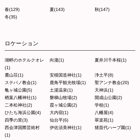
春(129)
夏(143)
秋(147)
冬(35)
ロケーション
湖畔のホテルクオレ
向瀧(1)
夏井川千本桜(1)
(1)
麓山荘(1)
安積国造神社(1)
浄土平(8)
ステパノ教会(1)
鹿角平観光牧場(1)
聖アンナ教会(20)
亀ヶ城公園(5)
土湯温泉(1)
天神浜(1)
楢葉八幡神社(1)
磐梯山牧場(2)
開成山公園(2)
二本松神社(2)
霞ヶ城公園(2)
学校(1)
ひたち海浜公園(4)
大内宿(1)
八幡屋(4)
四季の里(3)
仙台平(6)
翠楽苑(1)
西会津国際芸術村
伊佐須美神社(1)
猪苗代ハーブ園(1)
(1)