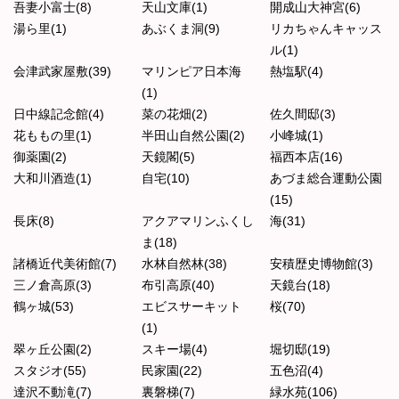
吾妻小富士(8)
天山文庫(1)
開成山大神宮(6)
湯ら里(1)
あぶくま洞(9)
リカちゃんキャッス
ル(1)
会津武家屋敷(39)
マリンピア日本海
熱塩駅(4)
(1)
日中線記念館(4)
菜の花畑(2)
佐久間邸(3)
花ももの里(1)
半田山自然公園(2)
小峰城(1)
御薬園(2)
天鏡閣(5)
福西本店(16)
大和川酒造(1)
自宅(10)
あづま総合運動公園
(15)
長床(8)
アクアマリンふくし
海(31)
ま(18)
諸橋近代美術館(7)
水林自然林(38)
安積歴史博物館(3)
三ノ倉高原(3)
布引高原(40)
天鏡台(18)
鶴ヶ城(53)
エビスサーキット
桜(70)
(1)
翠ヶ丘公園(2)
スキー場(4)
堀切邸(19)
スタジオ(55)
民家園(22)
五色沼(4)
達沢不動滝(7)
裏磐梯(7)
緑水苑(106)