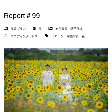
Report＃99
洋装プラン
夏
布引高原
猪苗代湖
ウエディングドレス
ドローン
家族写真
花