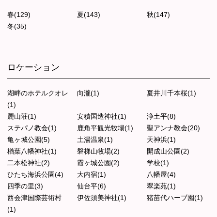
春(129)
夏(143)
秋(147)
冬(35)
ロケーション
湖畔のホテルクオレ
向瀧(1)
夏井川千本桜(1)
(1)
麓山荘(1)
安積国造神社(1)
浄土平(8)
ステパノ教会(1)
鹿角平観光牧場(1)
聖アンナ教会(20)
亀ヶ城公園(5)
土湯温泉(1)
天神浜(1)
楢葉八幡神社(1)
磐梯山牧場(2)
開成山公園(2)
二本松神社(2)
霞ヶ城公園(2)
学校(1)
ひたち海浜公園(4)
大内宿(1)
八幡屋(4)
四季の里(3)
仙台平(6)
翠楽苑(1)
西会津国際芸術村
伊佐須美神社(1)
猪苗代ハーブ園(1)
(1)