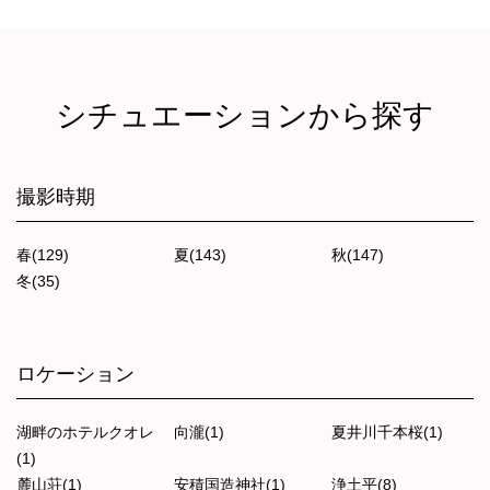
シチュエーションから探す
撮影時期
春(129)
夏(143)
秋(147)
冬(35)
ロケーション
湖畔のホテルクオレ
向瀧(1)
夏井川千本桜(1)
(1)
麓山荘(1)
安積国造神社(1)
浄土平(8)