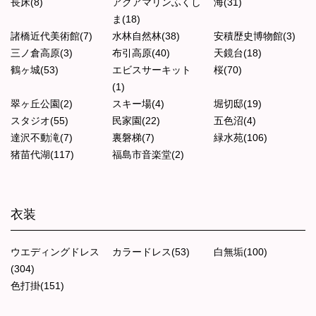
長床(8)
アクアマリンふくし
海(31)
ま(18)
諸橋近代美術館(7)
水林自然林(38)
安積歴史博物館(3)
三ノ倉高原(3)
布引高原(40)
天鏡台(18)
鶴ヶ城(53)
エビスサーキット
桜(70)
(1)
翠ヶ丘公園(2)
スキー場(4)
堀切邸(19)
スタジオ(55)
民家園(22)
五色沼(4)
達沢不動滝(7)
裏磐梯(7)
緑水苑(106)
猪苗代湖(117)
福島市音楽堂(2)
衣装
ウエディングドレス
カラードレス(53)
白無垢(100)
(304)
色打掛(151)