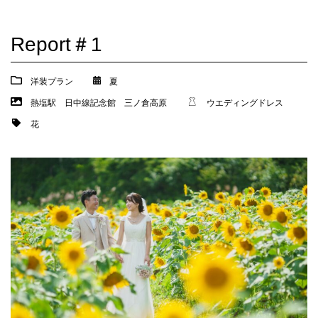
Report＃1
洋装プラン
夏
熱塩駅
日中線記念館
三ノ倉高原
ウエディングドレス
花