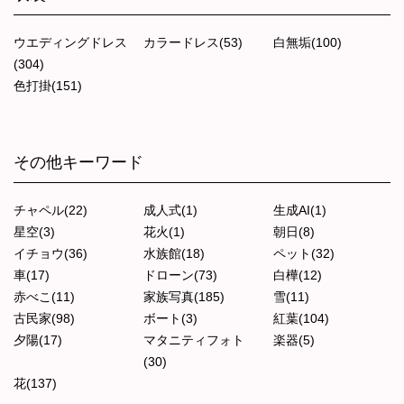
ウエディングドレス
カラードレス(53)
白無垢(100)
(304)
色打掛(151)
その他キーワード
チャペル(22)
成人式(1)
生成AI(1)
星空(3)
花火(1)
朝日(8)
イチョウ(36)
水族館(18)
ペット(32)
車(17)
ドローン(73)
白樺(12)
赤べこ(11)
家族写真(185)
雪(11)
古民家(98)
ボート(3)
紅葉(104)
夕陽(17)
マタニティフォト
楽器(5)
(30)
花(137)