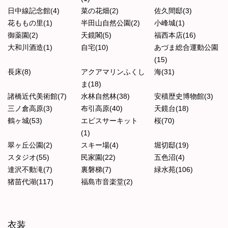
日中線記念館(4)
菜の花畑(2)
佐久間邸(3)
花ももの里(1)
半田山自然公園(2)
小峰城(1)
御薬園(2)
天鏡閣(5)
福西本店(16)
大和川酒造(1)
自宅(10)
あづま総合運動公園
(15)
長床(8)
アクアマリンふくし
海(31)
ま(18)
諸橋近代美術館(7)
水林自然林(38)
安積歴史博物館(3)
三ノ倉高原(3)
布引高原(40)
天鏡台(18)
鶴ヶ城(53)
エビスサーキット
桜(70)
(1)
翠ヶ丘公園(2)
スキー場(4)
堀切邸(19)
スタジオ(55)
民家園(22)
五色沼(4)
達沢不動滝(7)
裏磐梯(7)
緑水苑(106)
猪苗代湖(117)
福島市音楽堂(2)
衣装