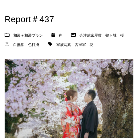
Report＃437
和装＋和装プラン
春
会津武家屋敷
鶴ヶ城
桜
白無垢
色打掛
家族写真
古民家
花