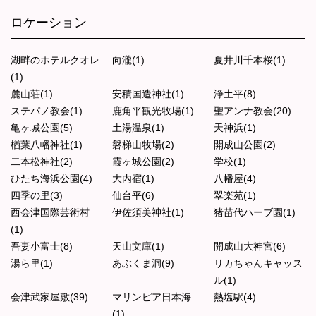
ロケーション
湖畔のホテルクオレ
向瀧(1)
夏井川千本桜(1)
(1)
麓山荘(1)
安積国造神社(1)
浄土平(8)
ステパノ教会(1)
鹿角平観光牧場(1)
聖アンナ教会(20)
亀ヶ城公園(5)
土湯温泉(1)
天神浜(1)
楢葉八幡神社(1)
磐梯山牧場(2)
開成山公園(2)
二本松神社(2)
霞ヶ城公園(2)
学校(1)
ひたち海浜公園(4)
大内宿(1)
八幡屋(4)
四季の里(3)
仙台平(6)
翠楽苑(1)
西会津国際芸術村
伊佐須美神社(1)
猪苗代ハーブ園(1)
(1)
吾妻小富士(8)
天山文庫(1)
開成山大神宮(6)
湯ら里(1)
あぶくま洞(9)
リカちゃんキャッス
ル(1)
会津武家屋敷(39)
マリンピア日本海
熱塩駅(4)
(1)