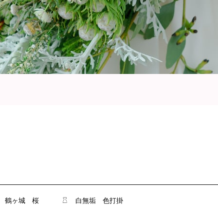
鶴ヶ城
桜
白無垢
色打掛