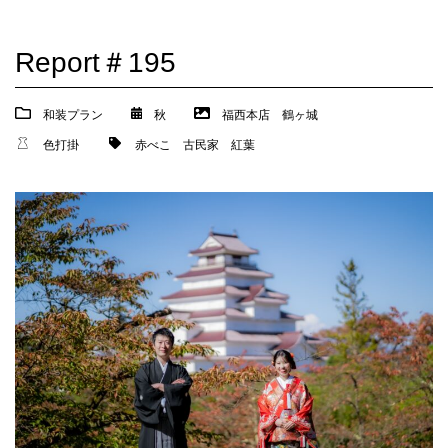
Report＃195
和装プラン
秋
福西本店
鶴ヶ城
色打掛
赤べこ
古民家
紅葉