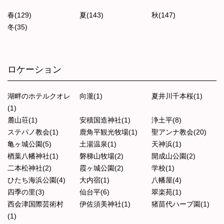
春(129)
夏(143)
秋(147)
冬(35)
ロケーション
湖畔のホテルクオレ
向瀧(1)
夏井川千本桜(1)
(1)
麓山荘(1)
安積国造神社(1)
浄土平(8)
ステパノ教会(1)
鹿角平観光牧場(1)
聖アンナ教会(20)
亀ヶ城公園(5)
土湯温泉(1)
天神浜(1)
楢葉八幡神社(1)
磐梯山牧場(2)
開成山公園(2)
二本松神社(2)
霞ヶ城公園(2)
学校(1)
ひたち海浜公園(4)
大内宿(1)
八幡屋(4)
四季の里(3)
仙台平(6)
翠楽苑(1)
西会津国際芸術村
伊佐須美神社(1)
猪苗代ハーブ園(1)
(1)