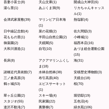
吾妻小富士(8)
天山文庫(1)
開成山大神宮(6)
湯ら里(1)
あぶくま洞(9)
リカちゃんキャッス
ル(1)
会津武家屋敷(39)
マリンピア日本海
熱塩駅(4)
(1)
日中線記念館(4)
菜の花畑(2)
佐久間邸(3)
花ももの里(1)
半田山自然公園(2)
小峰城(1)
御薬園(2)
天鏡閣(5)
福西本店(16)
大和川酒造(1)
自宅(10)
あづま総合運動公園
(15)
長床(8)
アクアマリンふくし
海(31)
ま(18)
諸橋近代美術館(7)
水林自然林(38)
安積歴史博物館(3)
三ノ倉高原(3)
布引高原(40)
天鏡台(18)
鶴ヶ城(53)
エビスサーキット
桜(70)
(1)
翠ヶ丘公園(2)
スキー場(4)
堀切邸(19)
スタジオ(55)
民家園(22)
五色沼(4)
達沢不動滝(7)
裏磐梯(7)
緑水苑(106)