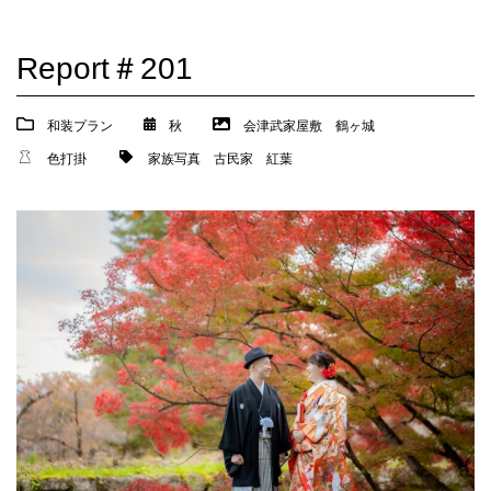
Report＃201
和装プラン
秋
会津武家屋敷
鶴ヶ城
色打掛
家族写真
古民家
紅葉