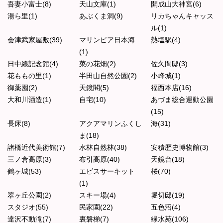
吾妻小富士(8)
天山文庫(1)
開成山大神宮(6)
湯ら里(1)
あぶくま洞(9)
リカちゃんキャッス
ル(1)
会津武家屋敷(39)
マリンピア日本海
熱塩駅(4)
(1)
日中線記念館(4)
菜の花畑(2)
佐久間邸(3)
花ももの里(1)
半田山自然公園(2)
小峰城(1)
御薬園(2)
天鏡閣(5)
福西本店(16)
大和川酒造(1)
自宅(10)
あづま総合運動公園
(15)
長床(8)
アクアマリンふくし
海(31)
ま(18)
諸橋近代美術館(7)
水林自然林(38)
安積歴史博物館(3)
三ノ倉高原(3)
布引高原(40)
天鏡台(18)
鶴ヶ城(53)
エビスサーキット
桜(70)
(1)
翠ヶ丘公園(2)
スキー場(4)
堀切邸(19)
スタジオ(55)
民家園(22)
五色沼(4)
達沢不動滝(7)
裏磐梯(7)
緑水苑(106)