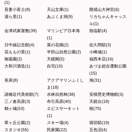
(1)
吾妻小富士(8)
天山文庫(1)
開成山大神宮(6)
湯ら里(1)
あぶくま洞(9)
リカちゃんキャッス
ル(1)
会津武家屋敷(39)
マリンピア日本海
熱塩駅(4)
(1)
日中線記念館(4)
菜の花畑(2)
佐久間邸(3)
花ももの里(1)
半田山自然公園(2)
小峰城(1)
御薬園(2)
天鏡閣(5)
福西本店(16)
大和川酒造(1)
自宅(10)
あづま総合運動公園
(15)
長床(8)
アクアマリンふくし
海(31)
ま(18)
諸橋近代美術館(7)
水林自然林(38)
安積歴史博物館(3)
三ノ倉高原(3)
布引高原(40)
天鏡台(18)
鶴ヶ城(53)
エビスサーキット
桜(70)
(1)
翠ヶ丘公園(2)
スキー場(4)
堀切邸(19)
スタジオ(55)
民家園(22)
五色沼(4)