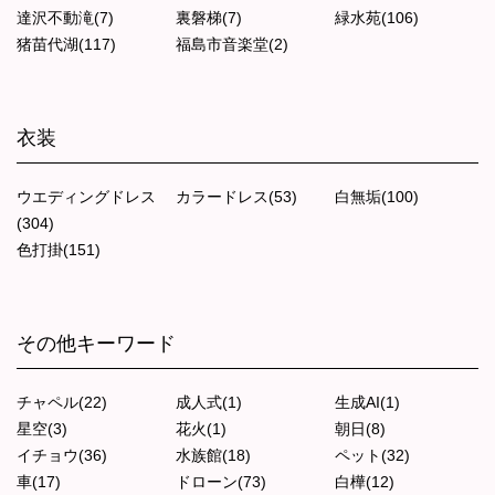
達沢不動滝(7)
裏磐梯(7)
緑水苑(106)
猪苗代湖(117)
福島市音楽堂(2)
衣装
ウエディングドレス
カラードレス(53)
白無垢(100)
(304)
色打掛(151)
その他キーワード
チャペル(22)
成人式(1)
生成AI(1)
星空(3)
花火(1)
朝日(8)
イチョウ(36)
水族館(18)
ペット(32)
車(17)
ドローン(73)
白樺(12)