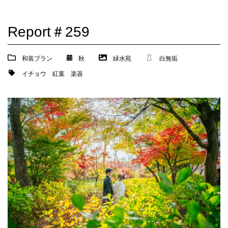
Report＃259
和装プラン
秋
緑水苑
白無垢
イチョウ
紅葉
楽器