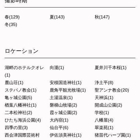
撮影時期
春(129)
夏(143)
秋(147)
冬(35)
ロケーション
湖畔のホテルクオレ
向瀧(1)
夏井川千本桜(1)
(1)
麓山荘(1)
安積国造神社(1)
浄土平(8)
ステパノ教会(1)
鹿角平観光牧場(1)
聖アンナ教会(20)
亀ヶ城公園(5)
土湯温泉(1)
天神浜(1)
楢葉八幡神社(1)
磐梯山牧場(2)
開成山公園(2)
二本松神社(2)
霞ヶ城公園(2)
学校(1)
ひたち海浜公園(4)
大内宿(1)
八幡屋(4)
四季の里(3)
仙台平(6)
翠楽苑(1)
西会津国際芸術村
伊佐須美神社(1)
猪苗代ハーブ園(1)