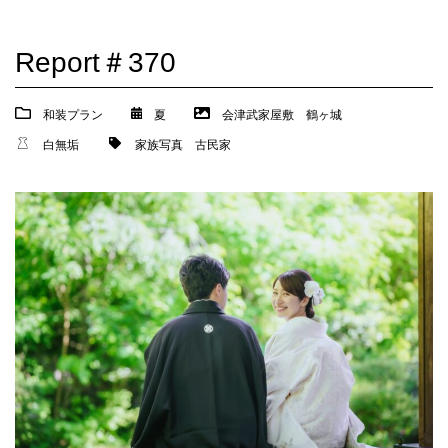
Report＃370
和装プラン
夏
会津武家屋敷
鶴ヶ城
白無垢
家族写真
古民家