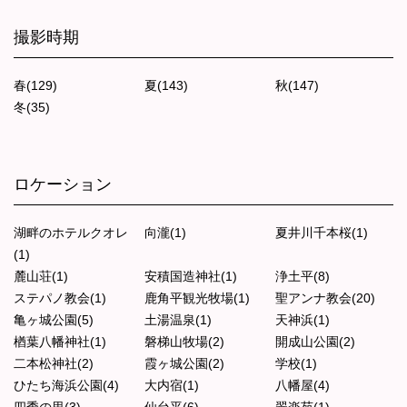
撮影時期
春(129)
夏(143)
秋(147)
冬(35)
ロケーション
湖畔のホテルクオレ
向瀧(1)
夏井川千本桜(1)
(1)
麓山荘(1)
安積国造神社(1)
浄土平(8)
ステパノ教会(1)
鹿角平観光牧場(1)
聖アンナ教会(20)
亀ヶ城公園(5)
土湯温泉(1)
天神浜(1)
楢葉八幡神社(1)
磐梯山牧場(2)
開成山公園(2)
二本松神社(2)
霞ヶ城公園(2)
学校(1)
ひたち海浜公園(4)
大内宿(1)
八幡屋(4)