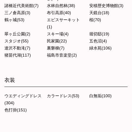
諸橋近代美術館(7)
水林自然林(38)
安積歴史博物館(3)
三ノ倉高原(3)
布引高原(40)
天鏡台(18)
鶴ヶ城(53)
エビスサーキット
桜(70)
(1)
翠ヶ丘公園(2)
スキー場(4)
堀切邸(19)
スタジオ(55)
民家園(22)
五色沼(4)
達沢不動滝(7)
裏磐梯(7)
緑水苑(106)
猪苗代湖(117)
福島市音楽堂(2)
衣装
ウエディングドレス
カラードレス(53)
白無垢(100)
(304)
色打掛(151)