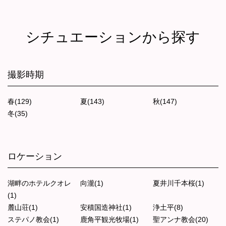
シチュエーションから探す
撮影時期
春(129)
夏(143)
秋(147)
冬(35)
ロケーション
湖畔のホテルクオレ
向瀧(1)
夏井川千本桜(1)
(1)
麓山荘(1)
安積国造神社(1)
浄土平(8)
ステパノ教会(1)
鹿角平観光牧場(1)
聖アンナ教会(20)