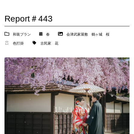
Report＃443
和装プラン
春
会津武家屋敷
鶴ヶ城
桜
色打掛
古民家
花