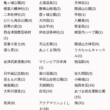
亀ヶ城公園(5)
土湯温泉(1)
天神浜(1)
楢葉八幡神社(1)
磐梯山牧場(2)
開成山公園(2)
二本松神社(2)
霞ヶ城公園(2)
学校(1)
ひたち海浜公園(4)
大内宿(1)
八幡屋(4)
四季の里(3)
仙台平(6)
翠楽苑(1)
西会津国際芸術村
伊佐須美神社(1)
猪苗代ハーブ園(1)
(1)
吾妻小富士(8)
天山文庫(1)
開成山大神宮(6)
湯ら里(1)
あぶくま洞(9)
リカちゃんキャッス
ル(1)
会津武家屋敷(39)
マリンピア日本海
熱塩駅(4)
(1)
日中線記念館(4)
菜の花畑(2)
佐久間邸(3)
花ももの里(1)
半田山自然公園(2)
小峰城(1)
御薬園(2)
天鏡閣(5)
福西本店(16)
大和川酒造(1)
自宅(10)
あづま総合運動公園
(15)
長床(8)
アクアマリンふくし
海(31)
ま(18)