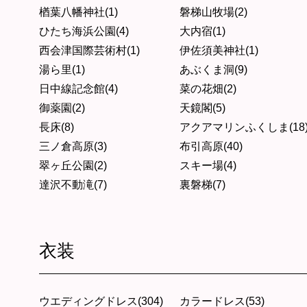
楢葉八幡神社(1)
磐梯山牧場(2)
ひたち海浜公園(4)
大内宿(1)
西会津国際芸術村(1)
伊佐須美神社(1)
湯ら里(1)
あぶくま洞(9)
日中線記念館(4)
菜の花畑(2)
御薬園(2)
天鏡閣(5)
長床(8)
アクアマリンふくしま(18
三ノ倉高原(3)
布引高原(40)
翠ヶ丘公園(2)
スキー場(4)
達沢不動滝(7)
裏磐梯(7)
衣装
ウエディングドレス(304)
カラードレス(53)