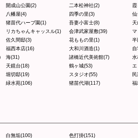
開成山公園(2)
二本松神社(2)
霞
八幡屋(4)
四季の里(3)
仙
猪苗代ハーブ園(1)
吾妻小富士(8)
天
リカちゃんキャッスル(1)
会津武家屋敷(39)
マ
佐久間邸(3)
花ももの里(1)
半
福西本店(16)
大和川酒造(1)
自
)
海(31)
諸橋近代美術館(7)
水
天鏡台(18)
鶴ヶ城(53)
エ
堀切邸(19)
スタジオ(55)
民
緑水苑(106)
猪苗代湖(117)
福
白無垢(100)
色打掛(151)