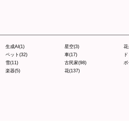
生成AI(1)
星空(3)
花
ペット(32)
車(17)
ド
雪(11)
古民家(98)
ボ
楽器(5)
花(137)