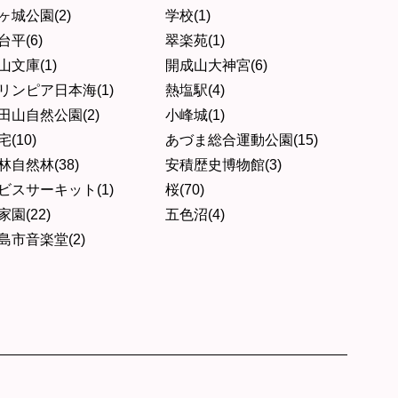
ヶ城公園(2)
学校(1)
台平(6)
翠楽苑(1)
山文庫(1)
開成山大神宮(6)
リンピア日本海(1)
熱塩駅(4)
田山自然公園(2)
小峰城(1)
宅(10)
あづま総合運動公園(15)
林自然林(38)
安積歴史博物館(3)
ビスサーキット(1)
桜(70)
家園(22)
五色沼(4)
島市音楽堂(2)