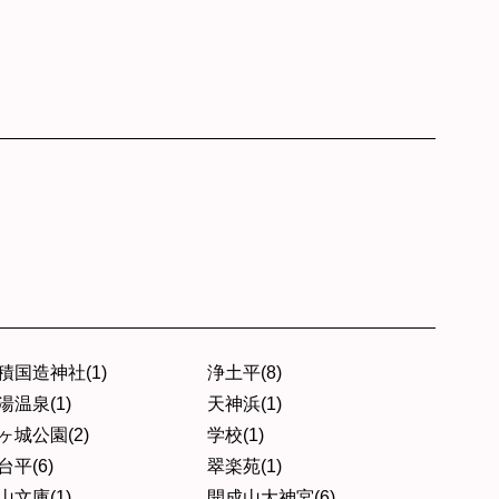
積国造神社(1)
浄土平(8)
湯温泉(1)
天神浜(1)
ヶ城公園(2)
学校(1)
台平(6)
翠楽苑(1)
山文庫(1)
開成山大神宮(6)