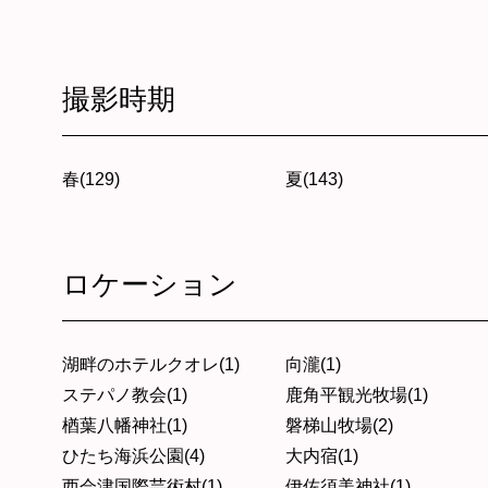
撮影時期
春(129)
夏(143)
ロケーション
湖畔のホテルクオレ(1)
向瀧(1)
ステパノ教会(1)
鹿角平観光牧場(1)
楢葉八幡神社(1)
磐梯山牧場(2)
ひたち海浜公園(4)
大内宿(1)
西会津国際芸術村(1)
伊佐須美神社(1)