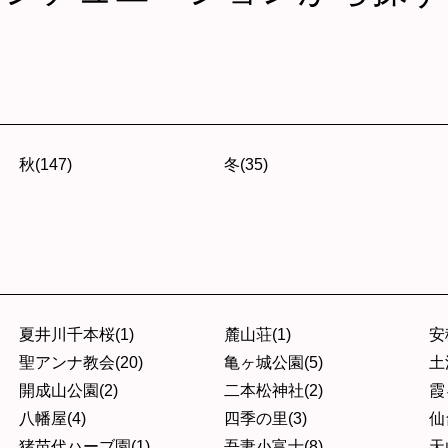
秋(147)
冬(35)
夏井川千本桜(1)
麓山荘(1)
安
聖アンナ教会(20)
亀ヶ城公園(5)
土
開成山公園(2)
二本松神社(2)
霞
八幡屋(4)
四季の里(3)
仙
猪苗代ハーブ園(1)
吾妻小富士(8)
天