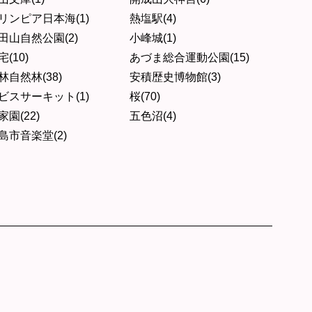
リンピア日本海(1)
熱塩駅(4)
田山自然公園(2)
小峰城(1)
宅(10)
あづま総合運動公園(15)
林自然林(38)
安積歴史博物館(3)
ビスサーキット(1)
桜(70)
家園(22)
五色沼(4)
島市音楽堂(2)