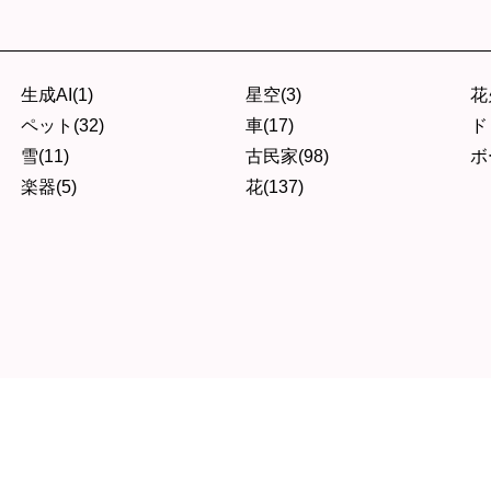
生成AI(1)
星空(3)
花
ペット(32)
車(17)
ド
雪(11)
古民家(98)
ボ
楽器(5)
花(137)