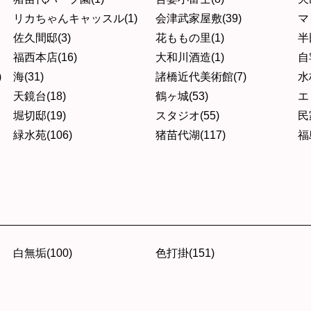
リカちゃんキャッスル(1)
会津武家屋敷(39)
マ
佐久間邸(3)
花ももの里(1)
半
福西本店(16)
大和川酒造(1)
自
)
海(31)
諸橋近代美術館(7)
水
天鏡台(18)
鶴ヶ城(53)
エ
堀切邸(19)
スタジオ(55)
民
緑水苑(106)
猪苗代湖(117)
福
白無垢(100)
色打掛(151)