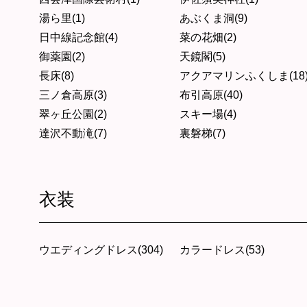
湯ら里(1)
あぶくま洞(9)
日中線記念館(4)
菜の花畑(2)
御薬園(2)
天鏡閣(5)
長床(8)
アクアマリンふくしま(18
三ノ倉高原(3)
布引高原(40)
翠ヶ丘公園(2)
スキー場(4)
達沢不動滝(7)
裏磐梯(7)
衣装
ウエディングドレス(304)
カラードレス(53)