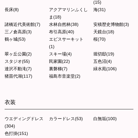
(15)
長床(8)
アクアマリンふくし
海(31)
ま(18)
諸橋近代美術館(7)
水林自然林(38)
安積歴史博物館(3)
三ノ倉高原(3)
布引高原(40)
天鏡台(18)
鶴ヶ城(53)
エビスサーキット
桜(70)
(1)
翠ヶ丘公園(2)
スキー場(4)
堀切邸(19)
スタジオ(55)
民家園(22)
五色沼(4)
達沢不動滝(7)
裏磐梯(7)
緑水苑(106)
猪苗代湖(117)
福島市音楽堂(2)
衣装
ウエディングドレス
カラードレス(53)
白無垢(100)
(304)
色打掛(151)