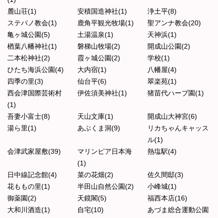
麓山荘(1)
安積国造神社(1)
浄土平(8)
ステパノ教会(1)
鹿角平観光牧場(1)
聖アンナ教会(20)
亀ヶ城公園(5)
土湯温泉(1)
天神浜(1)
楢葉八幡神社(1)
磐梯山牧場(2)
開成山公園(2)
二本松神社(2)
霞ヶ城公園(2)
学校(1)
ひたち海浜公園(4)
大内宿(1)
八幡屋(4)
四季の里(3)
仙台平(6)
翠楽苑(1)
西会津国際芸術村
伊佐須美神社(1)
猪苗代ハーブ園(1)
(1)
吾妻小富士(8)
天山文庫(1)
開成山大神宮(6)
湯ら里(1)
あぶくま洞(9)
リカちゃんキャッス
ル(1)
会津武家屋敷(39)
マリンピア日本海
熱塩駅(4)
(1)
日中線記念館(4)
菜の花畑(2)
佐久間邸(3)
花ももの里(1)
半田山自然公園(2)
小峰城(1)
御薬園(2)
天鏡閣(5)
福西本店(16)
大和川酒造(1)
自宅(10)
あづま総合運動公園