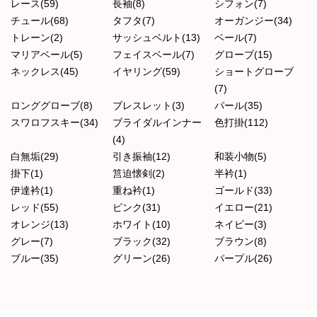
レース(59)
長袖(8)
シフォン(7)
チュール(68)
タフタ(7)
オーガンジー(34)
トレーン(2)
サッシュベルト(13)
ベール(7)
マリアベール(5)
フェイスベール(7)
グローブ(15)
ネックレス(45)
イヤリング(59)
ショートグローブ
(7)
ロンググローブ(8)
ブレスレット(3)
パール(35)
スワロフスキー(34)
ブライダルインナー
色打掛(112)
(4)
白無垢(29)
引き振袖(12)
和装小物(5)
掛下(1)
筥迫懐剣(2)
半衿(1)
伊達衿(1)
重ね衿(1)
ゴールド(33)
レッド(55)
ピンク(31)
イエロー(21)
オレンジ(13)
ホワイト(10)
ネイビー(3)
グレー(7)
ブラック(32)
ブラウン(8)
ブルー(35)
グリーン(26)
パープル(26)